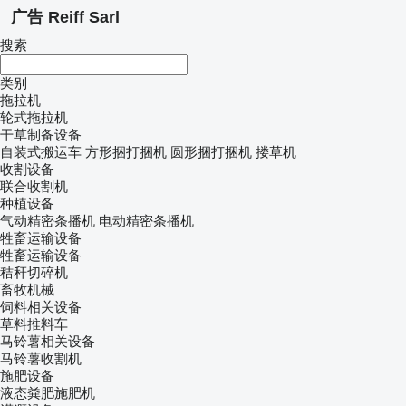
广告 Reiff Sarl
搜索
类别
拖拉机
轮式拖拉机
干草制备设备
自装式搬运车
方形捆打捆机
圆形捆打捆机
搂草机
收割设备
联合收割机
种植设备
气动精密条播机
电动精密条播机
牲畜运输设备
牲畜运输设备
秸秆切碎机
畜牧机械
饲料相关设备
草料推料车
马铃薯相关设备
马铃薯收割机
施肥设备
液态粪肥施肥机