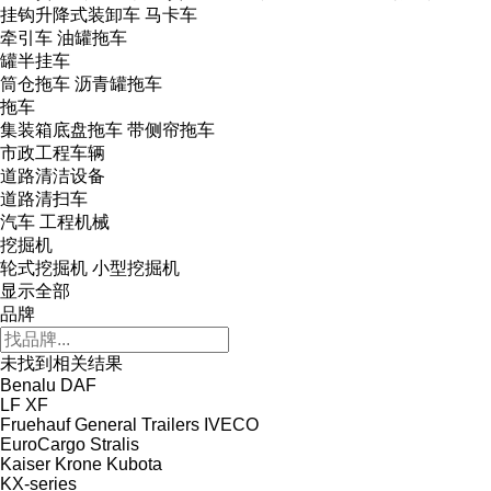
挂钩升降式装卸车
马卡车
牵引车
油罐拖车
罐半挂车
筒仓拖车
沥青罐拖车
拖车
集装箱底盘拖车
带侧帘拖车
市政工程车辆
道路清洁设备
道路清扫车
汽车
工程机械
挖掘机
轮式挖掘机
小型挖掘机
显示全部
品牌
未找到相关结果
Benalu
DAF
LF
XF
Fruehauf
General Trailers
IVECO
EuroCargo
Stralis
Kaiser
Krone
Kubota
KX-series