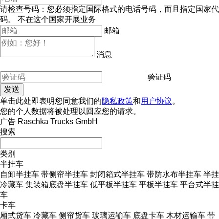
请检查号码：您必须指定国际格式的电话号码，而且指定国家代
码。
不在这个国家开展业务
邮箱
消息
验证码
单击此处即表明您同意我们的
隐私政策
和
用户协议
。
您的个人数据将被处理以回应您的请求。
广告 Raschka Trucks GmbH
搜索
类别
半挂车
自卸半挂车
带侧帘半挂车
封闭箱式半挂车
带防水布半挂车
半挂
冷藏车
集装箱底盘半挂车
低平板半挂车
平板半挂车
平台式半挂
车
卡车
厢式货车
冷藏车
侧帘货车
玻璃运输车
底盘卡车
木材运输车
带