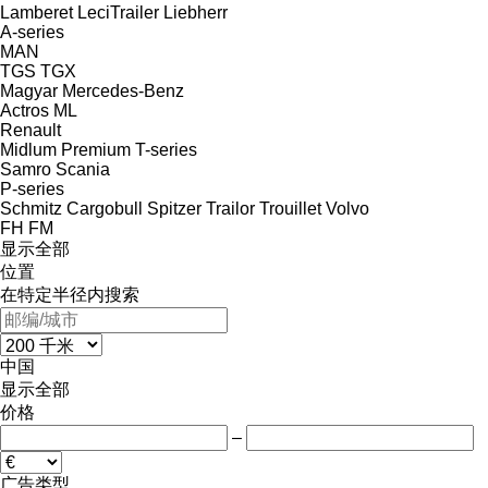
Lamberet
LeciTrailer
Liebherr
A-series
MAN
TGS
TGX
Magyar
Mercedes-Benz
Actros
ML
Renault
Midlum
Premium
T-series
Samro
Scania
P-series
Schmitz Cargobull
Spitzer
Trailor
Trouillet
Volvo
FH
FM
显示全部
位置
在特定半径内搜索
中国
显示全部
价格
–
广告类型