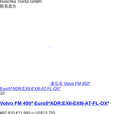
Raschka Trucks GmbH
联系卖方
牵引车 Volvo FM 450*
Euro5*ADR:EXII-EXIII-AT-FL-OX*
10
Volvo FM 450* Euro5*ADR:EXII-EXIII-AT-FL-OX*
¥92,810
€11,900
≈ US$13,750