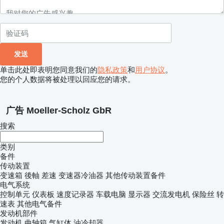
单击此处即表明您同意我们的
隐私政策
和
用户协议
。
您的个人数据将被处理以回应您的请求。
广告 Moeller-Scholz GbR
搜索
类别
备件
传动装置
变速箱
後軸
差速
变速器冷油器
其他传动装置备件
电气系统
控制单元
仪表板
速度记录器
车载电脑
显示器
交流发电机
保险丝
转
速表
其他电气备件
发动机部件
发动机
曲轴箱
气缸体
油冷却器