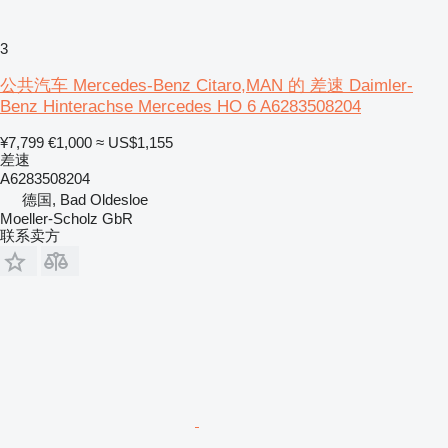
3
公共汽车 Mercedes-Benz Citaro,MAN 的 差速 Daimler-
Benz Hinterachse Mercedes HO 6 A6283508204
¥7,799
€1,000
≈ US$1,155
差速
A6283508204
德国, Bad Oldesloe
Moeller-Scholz GbR
联系卖方