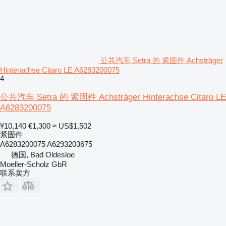
公共汽车 Setra 的 紧固件 Achsträger
Hinterachse Citaro LE A6283200075
4
公共汽车 Setra 的 紧固件 Achsträger Hinterachse Citaro LE
A6283200075
¥10,140
€1,300
≈ US$1,502
紧固件
A6283200075 A6293203675
德国, Bad Oldesloe
Moeller-Scholz GbR
联系卖方