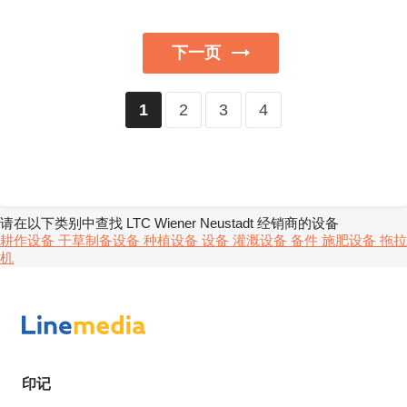
下一页
2
3
4
1
请在以下类别中查找 LTC Wiener Neustadt 经销商的设备
耕作设备
干草制备设备
种植设备
设备
灌溉设备
备件
施肥设备
拖拉
机
印记