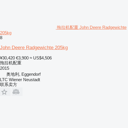
拖拉机配重 John Deere Radgewichte
205kg
8
John Deere Radgewichte 205kg
¥30,420
€3,900
≈ US$4,506
拖拉机配重
2015
奥地利, Eggendorf
LTC Wiener Neustadt
联系卖方