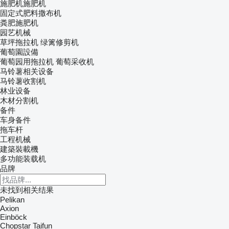
施肥机施肥机
固定式肥料撒布机
粪肥施肥机
园艺机械
草坪拖拉机
绿篱修剪机
葡萄園設備
葡萄园用拖拉机
葡萄采收机
马铃薯相关设备
马铃薯收割机
林业设备
木材分割机
备件
车身备件
拖车杆
工程机械
建築裝載機
多功能装载机
品牌
未找到相关结果
Pelikan
Axion
Einböck
Chopstar
Taifun