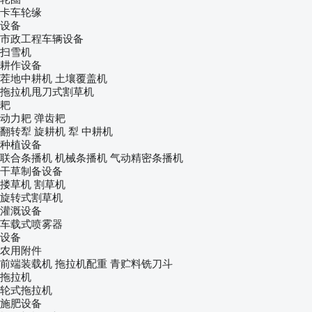
卡车轮缘
设备
市政工程车辆设备
扫雪机
耕作设备
茬地中耕机
土壤覆盖机
拖拉机甩刀式割草机
耙
动力耙
弹齿耙
翻转犁
旋耕机
犁
中耕机
种植设备
联合条播机
机械条播机
气动精密条播机
干草制备设备
搂草机
割草机
旋转式割草机
灌溉设备
车载式喷雾器
设备
农用附件
前端装载机
拖拉机配重
青贮料铣刀斗
拖拉机
轮式拖拉机
施肥设备