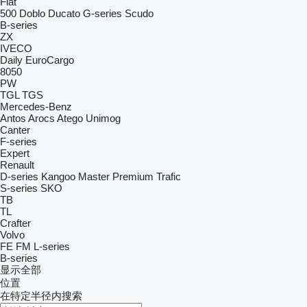
Fiat
500
Doblo
Ducato
G-series
Scudo
B-series
ZX
IVECO
Daily
EuroCargo
8050
PW
TGL
TGS
Mercedes-Benz
Antos
Arocs
Atego
Unimog
Canter
F-series
Expert
Renault
D-series
Kangoo
Master
Premium
Trafic
S-series
SKO
TB
TL
Crafter
Volvo
FE
FM
L-series
B-series
显示全部
位置
在特定半径内搜索