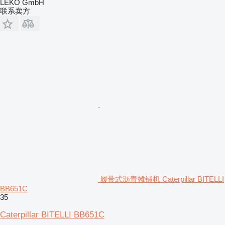
LEKO GmbH
联系卖方
履带式沥青摊铺机 Caterpillar BITELLI
BB651C
35
Caterpillar BITELLI BB651C