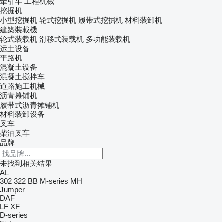
牵引车
工程机械
挖掘机
小型挖掘机
轮式挖掘机
履带式挖掘机
材料装卸机
建築裝載機
轮式装载机
滑移式装载机
多功能装载机
运土设备
平路机
混凝土设备
混凝土搅拌车
道路施工机械
沥青摊铺机
履带式沥青摊铺机
材料装卸设备
叉车
柴油叉车
品牌
未找到相关结果
AL
302
322
BB
M-series
MH
Jumper
DAF
LF
XF
D-series