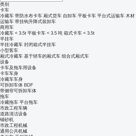
类别
卡车
冷藏车
带防水布卡车
厢式货车
自卸车
平板卡车
平台式运输车
木材
运输车
带挂钩升降式装卸车
商用车
冷藏车 < 3.5t
平板卡车 < 3.5 吨
箱式卡车 < 3.5t
半挂车
半挂冷藏车
封闭箱式半挂车
小型客车
厢式冷藏车
基于轿车的厢式车
组合式厢式车
设备
卡车及拖车用设备
卡车车身
冷藏车车身
可拆卸车体 BDF
带侧帘可拆卸车体
拖车
冷藏拖车
平台拖车
市政工程车辆
道路清洁设备
铺砂机
市政工程机械
通用公共机械