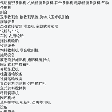
气动精密条播机
机械精密条播机
联合条播机
电动精密条播机
气动
条播机
割台
玉米收割台
物收割装置
旋转式玉米收割台
灌溉设备
牵引式喷雾器
灌溉机
车载式喷雾器
轮胎与车轮
车轮
农用轮胎
拖拉机轮胎
收割设备
饲料收割机
联合收割机
施肥设备
液态粪肥施肥机
施肥机施肥机
固定式肥料撒布机
粪肥施肥机
牲畜运输设备
牲畜运输设备
青贮饲料切割机
饲料搅拌机
立式饲料搅拌机
秸秆切碎机
园艺机械
草坪拖拉机
剪草机
边坡割灌机
设备
农用附件