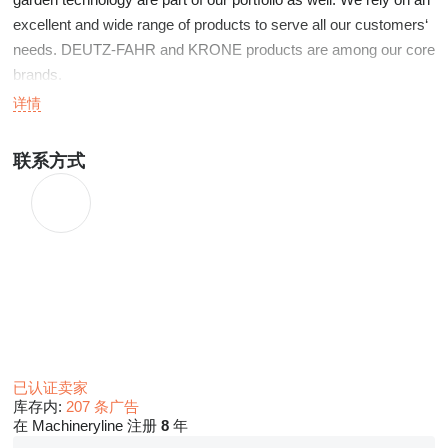
excellent and wide range of products to serve all our customers‘
needs. DEUTZ-FAHR and KRONE products are among our core
brands.
A wide selection of used machinery and tractors is constantly in
详情
stock.
联系方式
Search here for your machine: Used machinery:
http://www.lankhorst.de/en/maschinen/gebrauchtmaschinen.html
已认证卖家
库存内:
207 条广告
在 Machineryline 注册
8
年