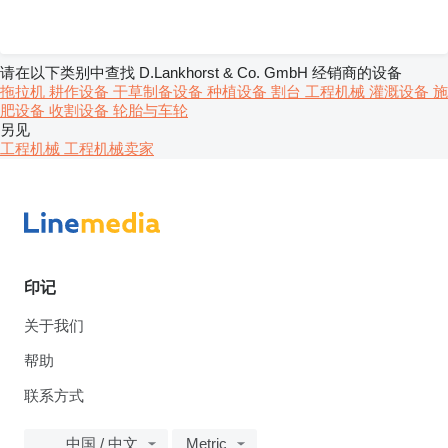
请在以下类别中查找 D.Lankhorst & Co. GmbH 经销商的设备
拖拉机
耕作设备
干草制备设备
种植设备
割台
工程机械
灌溉设备
施
肥设备
收割设备
轮胎与车轮
另见
工程机械 工程机械卖家
印记
关于我们
帮助
联系方式
中国 / 中文
Metric