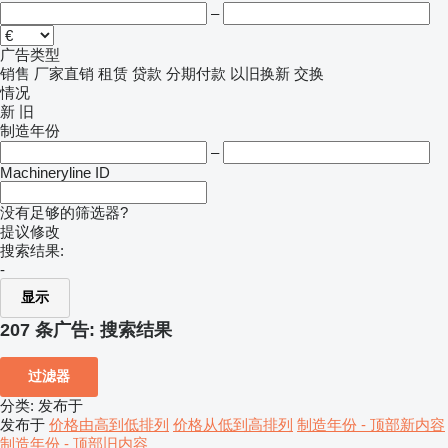
–
广告类型
销售
厂家直销
租赁
贷款
分期付款
以旧换新
交换
情况
新
旧
制造年份
–
Machineryline ID
没有足够的筛选器?
提议修改
搜索结果:
-
显示
207 条广告:
搜索结果
过滤器
分类
:
发布于
发布于
价格由高到低排列
价格从低到高排列
制造年份 - 顶部新内容
制造年份 - 顶部旧内容