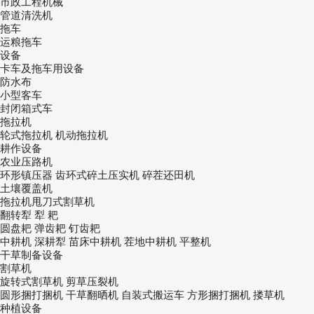
市政工程机械
管道清洗机
拖车
运粮拖车
设备
卡车及拖车用设备
防水布
小型客车
封闭箱式车
拖拉机
轮式拖拉机
机动拖拉机
耕作设备
农业压路机
环形镇压器
齿环式碎土压实机
碎茬还田机
土壤覆盖机
拖拉机甩刀式割草机
翻转犁
犁
耙
圆盘耙
弹齿耙
钉齿耙
中耕机
深耕犁
苗床中耕机
茬地中耕机
平整机
干草制备设备
割草机
旋转式割草机
剪草压裂机
圆形捆打捆机
干草翻晒机
自装式搬运车
方形捆打捆机
搂草机
种植设备