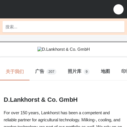
广告
照片库
地图
印
关于我们
207
9
D.Lankhorst & Co. GmbH
For over 150 years, Lankhorst has been a competent and
reliable partner for agricultural technology. Milking-, cooling, and
garden technology are part of our portfolio as well. We rely on an