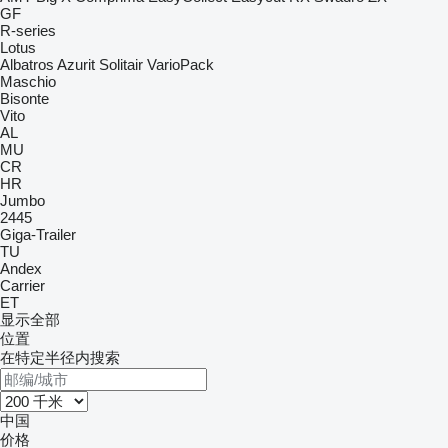
GF
R-series
Lotus
Albatros
Azurit
Solitair
VarioPack
Maschio
Bisonte
Vito
AL
MU
CR
HR
Jumbo
2445
Giga-Trailer
TU
Andex
Carrier
ET
显示全部
位置
在特定半径内搜索
中国
价格