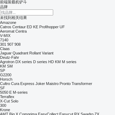
前端装载机铲斗
品牌
未找到相关结果
Amazone
Catros
Centaur
ED
KE
Profihopper
UF
Aeromat
Centra
V-MIX
7140
301
907
908
Claas
Jaguar
Quadrant
Rollant
Variant
Deutz-Fahr
Agrotron
DX series
D series
HD
KM
M series
KM
SM
SP
G2200
Horsch
Cultro
Cura
Express
Joker
Maistro
Pronto
Transformer
SF
5050 E
M-series
Terraflex
X-Cut Solo
300
Krone
AMT
Big X
Comprima
EasyCollect
Easycut
RX
Swadro
ZX