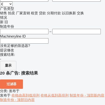
广告类型
销售
拍卖
厂家直销
租赁
贷款
分期付款
以旧换新
交换
情况
新
旧
制造年份
–
Machineryline ID
没有足够的筛选器?
提议修改
搜索结果:
-
显示
20 条广告:
搜索结果
过滤器
分类
:
发布于
发布于
价格由高到低排列
价格从低到高排列
制造年份 - 顶部新内容
制造年份 - 顶部旧内容