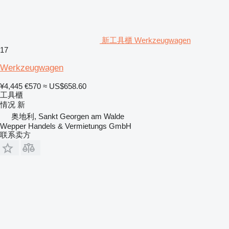
新工具櫃 Werkzeugwagen
17
Werkzeugwagen
¥4,445
€570
≈ US$658.60
工具櫃
情况
新
奥地利, Sankt Georgen am Walde
Wepper Handels & Vermietungs GmbH
联系卖方