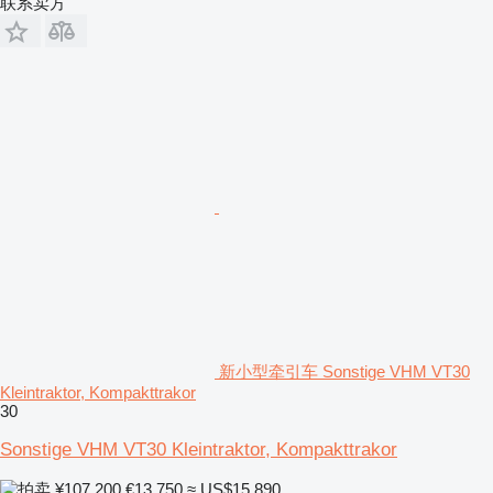
联系卖方
新小型牵引车 Sonstige VHM VT30
Kleintraktor, Kompakttrakor
30
Sonstige VHM VT30 Kleintraktor, Kompakttrakor
¥107,200
€13,750
≈ US$15,890