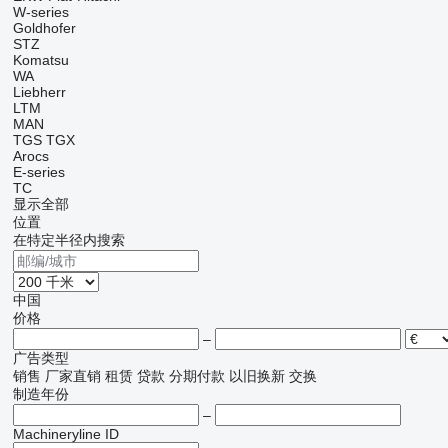
W-series
Goldhofer
STZ
Komatsu
WA
Liebherr
LTM
MAN
TGS
TGX
Arocs
E-series
TC
显示全部
位置
在特定半径内搜索
中国
价格
–
广告类型
销售
厂家直销
租赁
贷款
分期付款
以旧换新
交换
制造年份
–
Machineryline ID