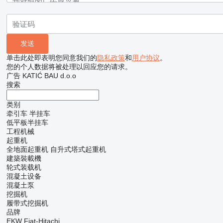
单击此处即表明您同意我们的
隐私政策
和
用户协议
。
您的个人数据将被处理以回应您的请求。
广告 KATIĆ BAU d.o.o
搜索
类别
牵引车
半挂车
低平板半挂车
工程机械
起重机
全地面起重机
自升式塔式起重机
建築裝載機
轮式装载机
混凝土设备
混凝土泵
挖掘机
履带式挖掘机
品牌
EKW
Fiat-Hitachi