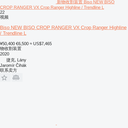
新物收割装置 Biso NEW BISO
CROP RANGER VX Crop Ranger Highline / Trendline L
22
视频
Biso NEW BISO CROP RANGER VX Crop Ranger Highline
/ Trendline L
¥50,400
€6,500
≈ US$7,465
物收割装置
2020
捷克, Lány
Jaromír Čihák
联系卖方