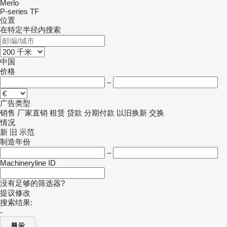
Merlo
P-series
TF
位置
在特定半径内搜索
中国
价格
–
广告类型
销售
厂家直销
租赁
贷款
分期付款
以旧换新
交换
情况
新
旧
示范
制造年份
–
Machineryline ID
没有足够的筛选器?
提议修改
搜索结果:
-
显示