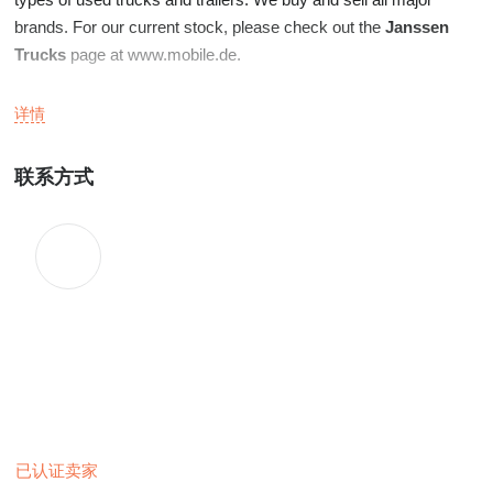
brands. For our current stock, please check out the
Janssen
Trucks
page at www.mobile.de.
Full service
详情
Janssen Trucks
can also take care of various external affairs
like transport, shipment, insurances and customs documents.
联系方式
已认证卖家