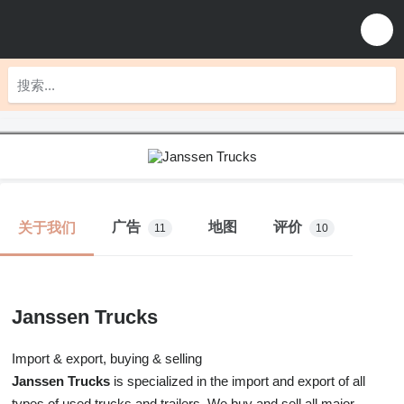
广告
地图
评价
关于我们
11
10
Janssen Trucks
Import & export, buying & selling
Janssen Trucks
is specialized in the import and export of all
types of used trucks and trailers. We buy and sell all major