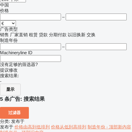
中国
价格
–
广告类型
销售
厂家直销
租赁
贷款
分期付款
以旧换新
交换
制造年份
–
Machineryline ID
没有足够的筛选器?
提议修改
搜索结果:
-
显示
5 条广告:
搜索结果
过滤器
分类
:
发布于
发布于
价格由高到低排列
价格从低到高排列
制造年份 - 顶部新内容