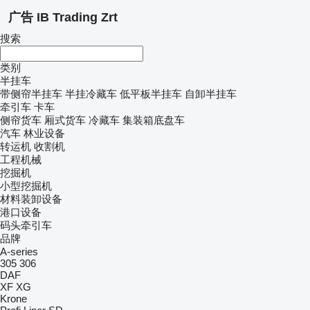
广告 IB Trading Zrt
搜索
类别
半挂车
带侧帘半挂车
半挂冷藏车
低平板半挂车
自卸半挂车
牵引车
卡车
侧帘货车
厢式货车
冷藏车
集装箱底盘车
汽车
林业设备
转运机
收割机
工程机械
挖掘机
小型挖掘机
材料装卸设备
港口设备
码头牵引车
品牌
A-series
305
306
DAF
XF
XG
Krone