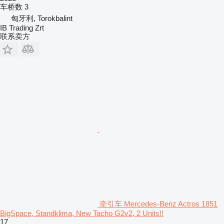
车桥数
3
匈牙利, Torokbalint
IB Trading Zrt
联系卖方
牵引车 Mercedes-Benz Actros 1851
BigSpace, Standklima, New Tacho G2v2, 2 Units!!
17