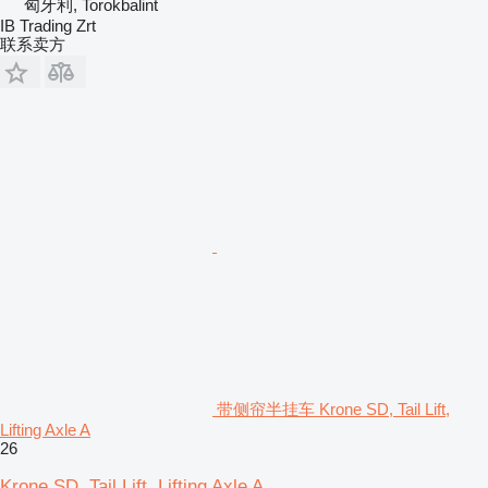
匈牙利, Torokbalint
IB Trading Zrt
联系卖方
带侧帘半挂车 Krone SD, Tail Lift,
Lifting Axle A
26
Krone SD, Tail Lift, Lifting Axle A