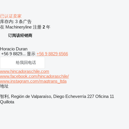
已认证卖家
库存内:
3 条广告
在 Machineryline 注册
2
年
订阅该经销商
Horacio Duran
+56 9 8829...
显示
+56 9 8829 6566
给我回电话
www.hincadoraschile.com
www.facebook.com/hincadoraschile/
www.instagram.com/maqtrans_ltda
地址
智利, Región de Valparaíso, Diego Echeverría 227 Oficina 11
Quillota