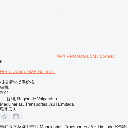
钻机 Perforadora SM8 Soilmec
6
Perforadora SM8 Soilmec
根据请求提供价格
钻机
2011
智利, Región de Valparaíso
Maquinarias, Transportes J&H Limitada
联系卖方
请在以下类别中查找 Maquinarias, Transportes J&H Limitada 经销商