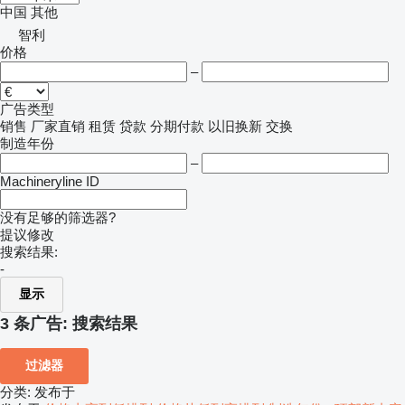
中国
其他
智利
价格
–
广告类型
销售
厂家直销
租赁
贷款
分期付款
以旧换新
交换
制造年份
–
Machineryline ID
没有足够的筛选器?
提议修改
搜索结果:
-
显示
3 条广告:
搜索结果
过滤器
分类
:
发布于