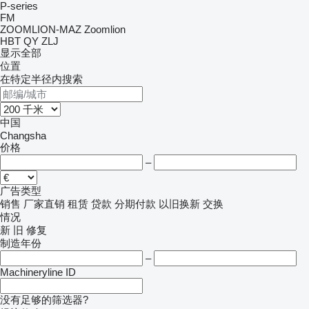
P-series
FM
ZOOMLION-MAZ
Zoomlion
HBT
QY
ZLJ
显示全部
位置
在特定半径内搜索
中国
Changsha
价格
–
广告类型
销售
厂家直销
租赁
贷款
分期付款
以旧换新
交换
情况
新
旧
修复
制造年份
–
Machineryline ID
没有足够的筛选器?