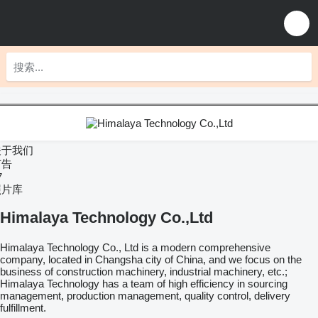
关于我们
广告
7
照片库
Himalaya Technology Co.,Ltd
Himalaya Technology Co., Ltd is a modern comprehensive
company, located in Changsha city of China, and we focus on the
business of construction machinery, industrial machinery, etc.;
Himalaya Technology has a team of high efficiency in sourcing
management, production management, quality control, delivery
fulfillment.