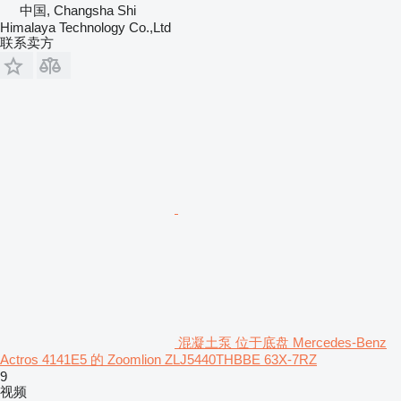
中国, Changsha Shi
Himalaya Technology Co.,Ltd
联系卖方
混凝土泵 位于底盘 Mercedes-Benz
Actros 4141E5 的 Zoomlion ZLJ5440THBBE 63X-7RZ
9
视频