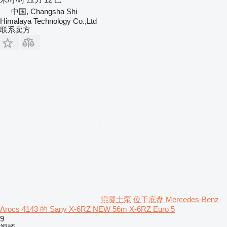
中国, Changsha Shi
Himalaya Technology Co.,Ltd
联系卖方
混凝土泵 位于底盘 Mercedes-Benz
Arocs 4143 的 Sany X-6RZ NEW 56m X-6RZ Euro 5
9