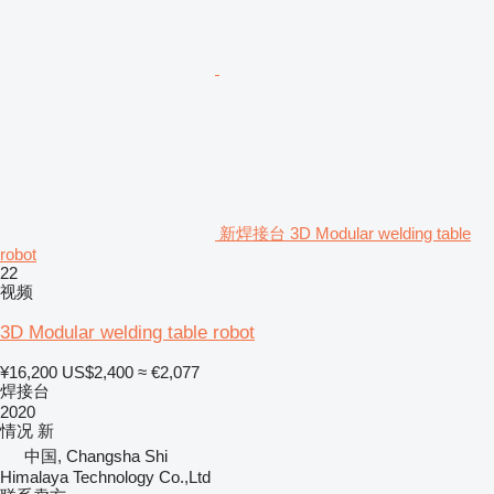
新焊接台 3D Modular welding table
robot
22
视频
3D Modular welding table robot
¥16,200
US$2,400
≈ €2,077
焊接台
2020
情况
新
中国, Changsha Shi
Himalaya Technology Co.,Ltd