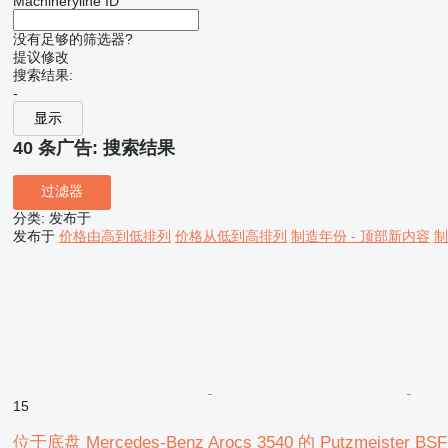
Machineryline ID
没有足够的筛选器?
提议修改
搜索结果:
-
显示
40 条广告:
搜索结果
过滤器
分类
:
发布于
发布于
价格由高到低排列
价格从低到高排列
制造年份 - 顶部新内容
制
15
位于底盘 Mercedes-Benz Arocs 3540 的 Putzmeister BSF 