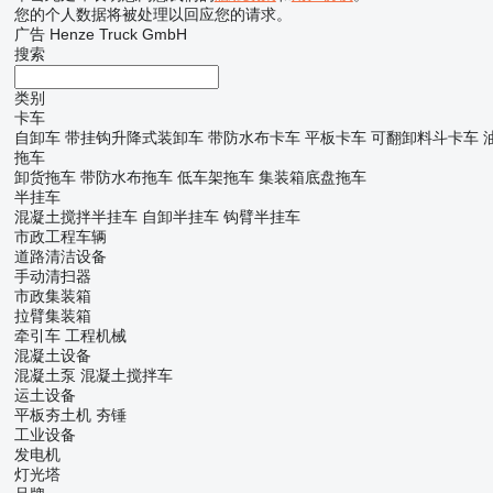
您的个人数据将被处理以回应您的请求。
广告 Henze Truck GmbH
搜索
类别
卡车
自卸车
带挂钩升降式装卸车
带防水布卡车
平板卡车
可翻卸料斗卡车
拖车
卸货拖车
带防水布拖车
低车架拖车
集装箱底盘拖车
半挂车
混凝土搅拌半挂车
自卸半挂车
钩臂半挂车
市政工程车辆
道路清洁设备
手动清扫器
市政集装箱
拉臂集装箱
牵引车
工程机械
混凝土设备
混凝土泵
混凝土搅拌车
运土设备
平板夯土机
夯锤
工业设备
发电机
灯光塔