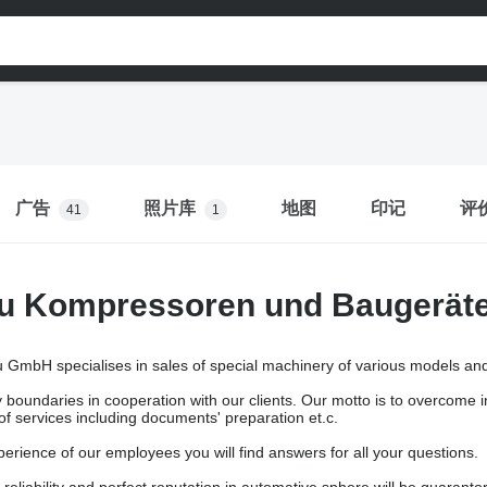
广告
照片库
地图
印记
评
41
1
u Kompressoren und Baugerä
mbH specialises in sales of special machinery of various models an
boundaries in cooperation with our clients. Our motto is to overcome i
of services including documents' preparation et.c.
perience of our employees you will find answers for all your questions.