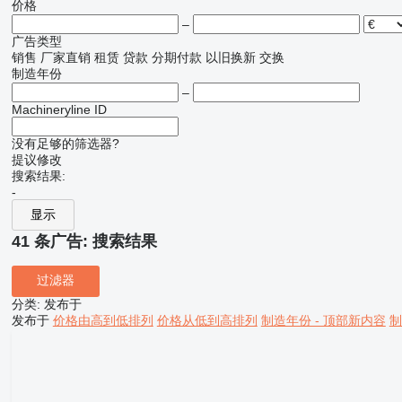
价格
–
广告类型
销售
厂家直销
租赁
贷款
分期付款
以旧换新
交换
制造年份
–
Machineryline ID
没有足够的筛选器?
提议修改
搜索结果:
-
显示
41 条广告:
搜索结果
过滤器
分类
:
发布于
发布于
价格由高到低排列
价格从低到高排列
制造年份 - 顶部新内容
制