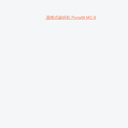
圆锥式破碎机 Portafill MC-8