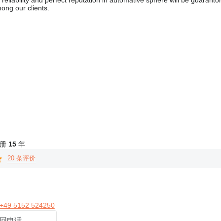
, reliability and perfect reputation in automative sphere will be guaranto
ong our clients.
 注册
15
年
20 条评价
+49 5152 524250
回电话