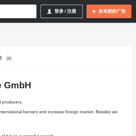
登录 / 注册
发布您的广告
价
20
te GmbH
d producers.
nternational barriers and increase foreign market. Besides we