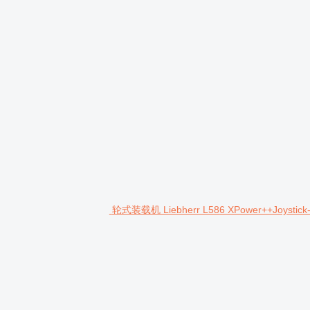
轮式装载机 Liebherr L586 XPower++Joystick