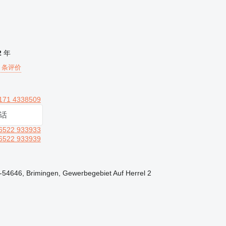
2
年
0 条评价
171 4338509
话
6522 933933
6522 933939
-54646, Brimingen, Gewerbegebiet Auf Herrel 2