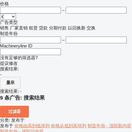
价格
–
广告类型
销售
厂家直销
租赁
贷款
分期付款
以旧换新
交换
制造年份
–
Machineryline ID
没有足够的筛选器?
提议修改
搜索结果:
-
显示
搜索结果:
-
9 条广告:
搜索结果
过滤器
分类
:
发布于
发布于
价格由高到低排列
价格从低到高排列
制造年份 - 顶部新内容
制造年份 - 顶部旧内容