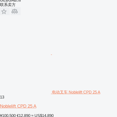
GEBGAB.hr
联系卖方
电动叉车 Noblelift CPD 25 A
13
Noblelift CPD 25 A
¥100,500
€12,890
≈ US$14,890