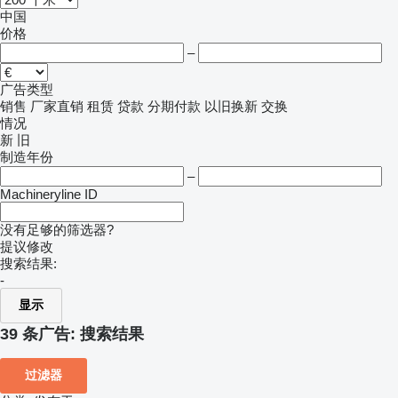
中国
价格
–
广告类型
销售
厂家直销
租赁
贷款
分期付款
以旧换新
交换
情况
新
旧
制造年份
–
Machineryline ID
没有足够的筛选器?
提议修改
搜索结果:
-
显示
39 条广告:
搜索结果
过滤器