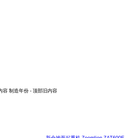
内容
制造年份 - 顶部旧内容
新全地面起重机 Zoomlion ZAT600E