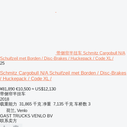
带侧帘半挂车 Schmitz Cargobull N/A
Schuifzeil met Borden / Disc-Brakes / Huckepack / Code XL /
25
Schmitz Cargobull N/A Schuifzeil met Borden / Disc-Brakes
/ Huckepack / Code XL /
¥81,890
€10,500
≈ US$12,130
带侧帘半挂车
2018
载重能力
31,865 千克
净重
7,135 千克
车桥数
3
荷兰, Venlo
GAST TRUCKS VENLO BV
联系卖方