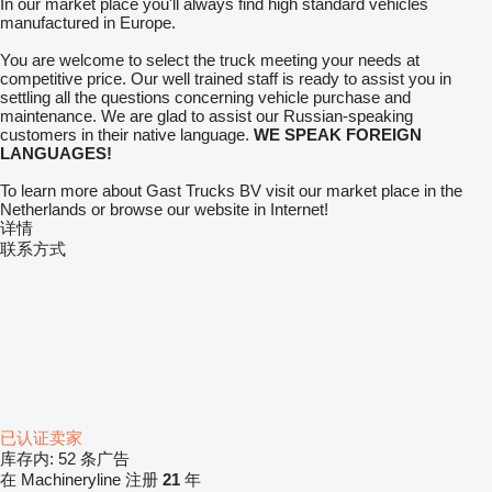
In our market place you'll always find high standard vehicles
manufactured in Europe.
You are welcome to select the truck meeting your needs at
competitive price. Our well trained staff is ready to assist you in
settling all the questions concerning vehicle purchase and
maintenance. We are glad to assist our Russian-speaking
customers in their native language.
WE SPEAK FOREIGN
LANGUAGES!
To learn more about Gast Trucks BV visit our market place in the
Netherlands or browse our website in Internet!
详情
联系方式
已认证卖家
库存内:
52 条广告
在 Machineryline 注册
21
年