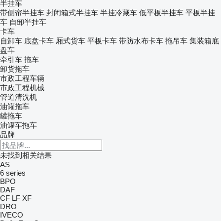
半挂车
带侧帘半挂车
封闭箱式半挂车
半挂冷藏车
低平板半挂车
平板半挂
车
自卸半挂车
卡车
自卸车
底盘卡车
厢式货车
平板卡车
带防水布卡车
拖吊车
集装箱底
盘车
牵引车
拖车
卸货拖车
市政工程车辆
市政工程机械
管道清洗机
油罐拖车
罐拖车
油罐车拖车
品牌
未找到相关结果
AS
6 series
BPO
DAF
CF
LF
XF
DRO
IVECO