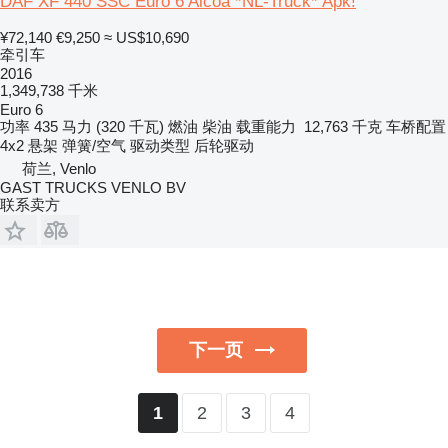
DAF XF 440 SSC Euro 6 Alcoa *NL-Truck* Apk!
¥72,140
€9,250
≈ US$10,690
牵引车
2016
1,349,738 千米
Euro 6
功率
435 马力 (320 千瓦)
燃油
柴油
载重能力
12,763 千克
车桥配置
4x2
悬架
弹簧/空气
驱动类型
后轮驱动
荷兰, Venlo
GAST TRUCKS VENLO BV
联系卖方
下一页
2
3
4
1