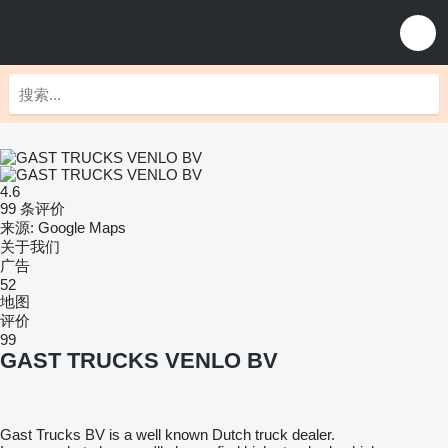
4.6
99 条评价
来源: Google Maps
关于我们
广告
52
地图
评价
99
GAST TRUCKS VENLO BV
Gast Trucks BV is a well known Dutch truck dealer.