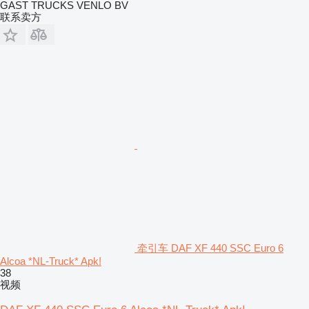
GAST TRUCKS VENLO BV
联系卖方
牵引车 DAF XF 440 SSC Euro 6
Alcoa *NL-Truck* Apk!
38
视频