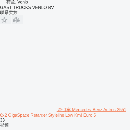
荷兰, Venlo
GAST TRUCKS VENLO BV
联系卖方
牵引车 Mercedes-Benz Actros 2551
6x2 GigaSpace Retarder Styleline Low Km! Euro 5
33
视频