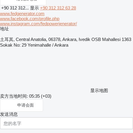
+90 312 312...
显示
+90 312 312 63 28
www.fedgenerator.com
www.facebook.com/profile.php
www.instagram.com/fedpowerjenerator/
地址
土耳其, Central Anatolia, 06378, Ankara, Ivedik OSB Mahallesi 1363
Sokak No: 29 Yenimahalle / Ankara
显示地图
卖方当地时间: 05:35 (+03)
申请会面
发送消息