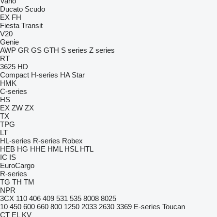
Vario
Ducato
Scudo
EX
FH
Fiesta
Transit
V20
Genie
AWP
GR
GS
GTH
S series
Z series
RT
3625
HD
Compact
H-series
HA
Star
HMK
C-series
HS
EX
ZW
ZX
TX
TPG
LT
HL-series
R-series
Robex
HEB
HG
HHE
HML
HSL
HTL
IC
IS
EuroCargo
R-series
TG
TH
TM
NPR
3CX
110
406
409
531
535
8008
8025
10
450
600
660
800
1250
2033
2630
3369
E-series
Toucan
CT
EL
KV