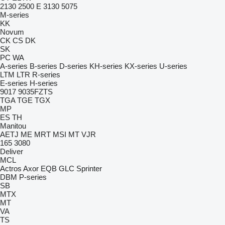
2130
2500 E
3130
5075
M-series
KK
Novum
CK
CS
DK
SK
PC
WA
A-series
B-series
D-series
KH-series
KX-series
U-series
LTM
LTR
R-series
E-series
H-series
9017
9035FZTS
TGA
TGE
TGX
MP
ES
TH
Manitou
AETJ
ME
MRT
MSI
MT
VJR
165
3080
Deliver
MCL
Actros
Axor
EQB
GLC
Sprinter
DBM
P-series
SB
MTX
MT
VA
TS