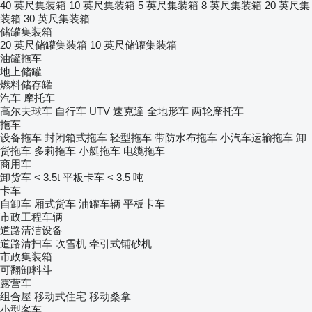
40 英尺集装箱
10 英尺集装箱
5 英尺集装箱
8 英尺集装箱
20 英尺集
装箱
30 英尺集装箱
储罐集装箱
20 英尺储罐集装箱
10 英尺储罐集装箱
油罐拖车
地上储罐
燃料储存罐
汽车
摩托车
高尔夫球车
自行车
UTV
速克達
全地形车
两轮摩托车
拖车
设备拖车
封闭箱式拖车
轻型拖车
带防水布拖车
小汽车运输拖车
卸
货拖车
多莉拖车
小艇拖车
电缆拖车
商用车
卸货车 < 3.5t
平板卡车 < 3.5 吨
卡车
自卸车
厢式货车
油罐车辆
平板卡车
市政工程车辆
道路清洁设备
道路清扫车
吹雪机
牵引式铺砂机
市政集装箱
可翻卸料斗
露营车
组合屋
移动式住宅
移动桑拿
小型客车