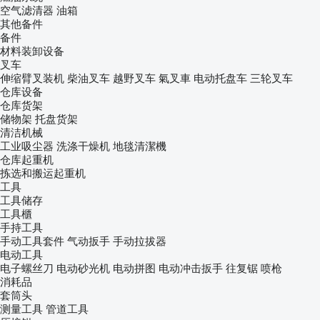
空气滤清器
油箱
其他备件
备件
材料装卸设备
叉车
伸缩臂叉装机
柴油叉车
越野叉车
氣叉車
电动托盘车
三轮叉车
仓库设备
仓库货架
储物架
托盘货架
清洁机械
工业吸尘器
洗涤干燥机
地毯清潔機
仓库起重机
拣选和搬运起重机
工具
工具储存
工具櫃
手持工具
手动工具套件
气动扳手
手动拉拔器
电动工具
电子螺丝刀
电动砂光机
电动拼图
电动冲击扳手
往复锯
喷枪
消耗品
套筒头
测量工具
管道工具