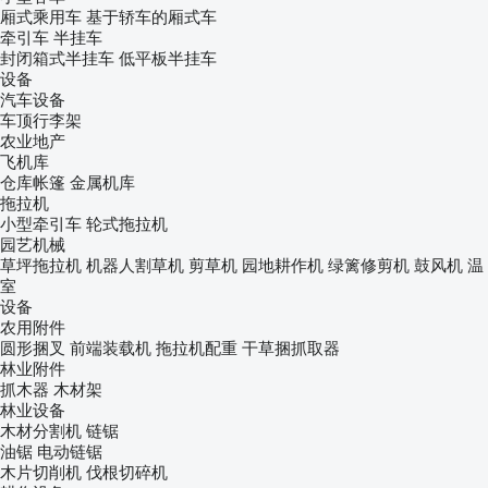
厢式乘用车
基于轿车的厢式车
牵引车
半挂车
封闭箱式半挂车
低平板半挂车
设备
汽车设备
车顶行李架
农业地产
飞机库
仓库帐篷
金属机库
拖拉机
小型牵引车
轮式拖拉机
园艺机械
草坪拖拉机
机器人割草机
剪草机
园地耕作机
绿篱修剪机
鼓风机
温
室
设备
农用附件
圆形捆叉
前端装载机
拖拉机配重
干草捆抓取器
林业附件
抓木器
木材架
林业设备
木材分割机
链锯
油锯
电动链锯
木片切削机
伐根切碎机