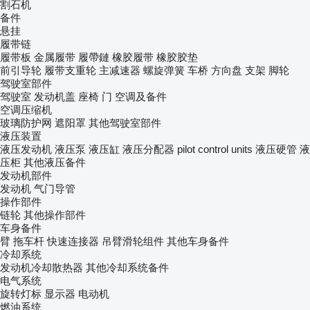
割石机
备件
悬挂
履带链
履带板
金属履带
履帶鏈
橡胶履带
橡胶胶垫
前引导轮
履带支重轮
主减速器
螺旋弹簧
车桥
方向盘
支架
脚轮
驾驶室部件
驾驶室
发动机盖
座椅
门
空调及备件
空调压缩机
玻璃防护网
遮阳罩
其他驾驶室部件
液压装置
液压发动机
液压泵
液压缸
液压分配器
pilot control units
液压硬管
液
压柜
其他液压备件
发动机部件
发动机
气门导管
操作部件
链轮
其他操作部件
车身备件
臂
拖车杆
快速连接器
吊臂滑轮组件
其他车身备件
冷却系统
发动机冷却散热器
其他冷却系统备件
电气系统
旋转灯标
显示器
电动机
燃油系统