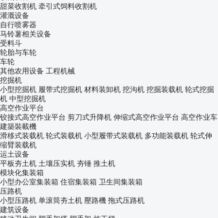
甜菜收割机
牵引式饲料收割机
灌溉设备
自行喷雾器
马铃薯相关设备
受料斗
轮胎与车轮
车轮
其他农用设备
工程机械
挖掘机
小型挖掘机
履带式挖掘机
材料装卸机
挖沟机
挖掘装载机
轮式挖掘
机
中型挖掘机
高空作业平台
铰接式高空作业平台
剪刀式升降机
伸缩式高空作业平台
高空作业车
建築裝載機
滑移式装载机
轮式装载机
小型履带式装载机
多功能装载机
轮式伸
缩臂装载机
运土设备
平板夯土机
土壤压实机
夯锤
推土机
模块化集装箱
小型办公室集装箱
住宿集装箱
卫生间集装箱
压路机
小型压路机
单滚筒夯土机
壓路機
拖式压路机
建筑设备