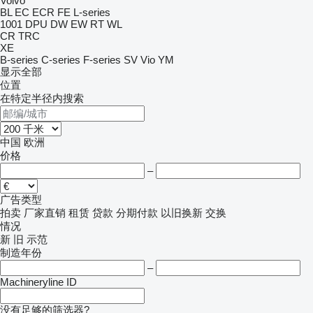
Volvo
BL
EC
ECR
FE
L-series
1001
DPU
DW
EW
RT
WL
CR
TRC
XE
B-series
C-series
F-series
SV
Vio
YM
显示全部
位置
在特定半径内搜索
中国
欧洲
价格
–
广告类型
拍卖
厂家直销
租赁
贷款
分期付款
以旧换新
交换
情况
新
旧
示范
制造年份
–
Machineryline ID
没有足够的筛选器?