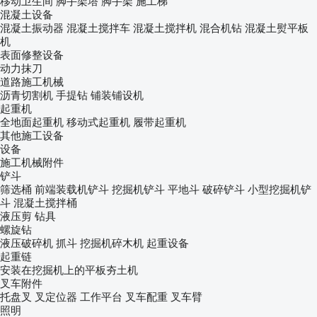
移动卫生间
脚手架塔
脚手架
施工梯
混凝土设备
混凝土振动器
混凝土搅拌车
混凝土搅拌机
混合机钻
混凝土熨平板
机
表面修整设备
动力抹刀
道路施工机械
沥青切割机
手提钻
铺装铺设机
起重机
全地面起重机
移动式起重机
履带起重机
其他施工设备
设备
施工机械附件
铲斗
筛选桶
前端装载机铲斗
挖掘机铲斗
平地斗
破碎铲斗
小型挖掘机铲
斗
混凝土搅拌桶
液压剪
钻具
螺旋钻
液压破碎机
抓斗
挖掘机碎木机
起重设备
起重链
安装在挖掘机上的平板夯土机
叉车附件
托盘叉
叉定位器
工作平台
叉车配重
叉车臂
照明