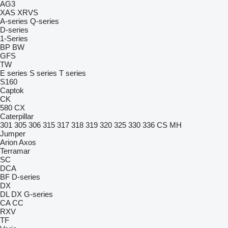
AG3
XAS
XRVS
A-series
Q-series
D-series
1-Series
BP
BW
GFS
TW
E series
S series
T series
S160
Captok
CK
580
CX
Caterpillar
301
305
306
315
317
318
319
320
325
330
336
CS
MH
Jumper
Arion
Axos
Terramar
SC
DCA
BF
D-series
DX
DL
DX
G-series
CA
CC
RXV
TF