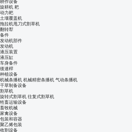
耕作设备
旋耕机
耙
动力耙
土壤覆盖机
拖拉机甩刀式割草机
翻转犁
备件
发动机部件
发动机
液压装置
液压缸
车身备件
後連桿
种植设备
机械条播机
机械精密条播机
气动条播机
干草制备设备
割草机
旋转式割草机
往复式割草机
牲畜运输设备
畜牧机械
家禽设备
包装和容器
聚乙烯包装
收割设备