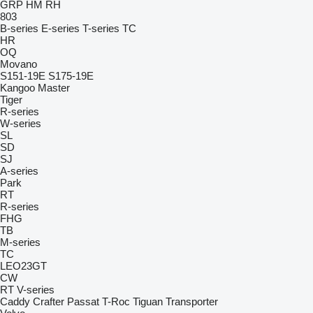
GRP
HM
RH
803
B-series
E-series
T-series
TC
HR
OQ
Movano
S151-19E
S175-19E
Kangoo
Master
Tiger
R-series
W-series
SL
SD
SJ
A-series
Park
RT
R-series
FHG
TB
M-series
TC
LEO23GT
CW
RT
V-series
Caddy
Crafter
Passat
T-Roc
Tiguan
Transporter