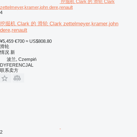
挖掘机 Clark 的 滑轮 Clark
zettelmeyer,kramer,john dere,renault
4
挖掘机 Clark 的 滑轮 Clark zettelmeyer,kramer,john
dere,renault
¥5,459
€700
≈ US$808.80
滑轮
情况
新
波兰, Czempiń
DYFERENCJAL
联系卖方
2