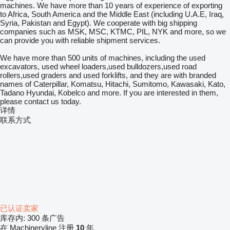
machines. We have more than 10 years of experience of exporting
to Africa, South America and the Middle East (including U.A.E, Iraq,
Syria, Pakistan and Egypt). We cooperate with big shipping
companies such as MSK, MSC, KTMC, PIL, NYK and more, so we
can provide you with reliable shipment services.
We have more than 500 units of machines, including the used
excavators, used wheel loaders,used bulldozers,used road
rollers,used graders and used forklifts, and they are with branded
names of Caterpillar, Komatsu, Hitachi, Sumitomo, Kawasaki, Kato,
Tadano Hyundai, Kobelco and more. If you are interested in them,
please contact us today.
详情
联系方式
已认证卖家
库存内:
300 条广告
在 Machineryline 注册
10
年