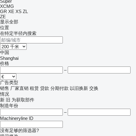
Super
XCMG
GR
XE
XS
ZL
ZE
显示全部
位置
在特定半径内搜索
中国
Shanghai
价格
–
广告类型
销售
厂家直销
租赁
贷款
分期付款
以旧换新
交换
情况
新
旧
为获取部件
制造年份
–
Machineryline ID
没有足够的筛选器?