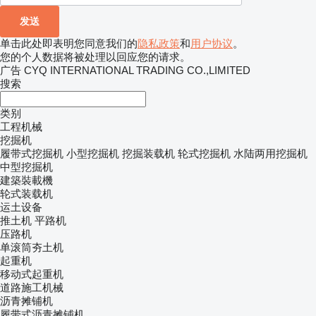
单击此处即表明您同意我们的
隐私政策
和
用户协议
。
您的个人数据将被处理以回应您的请求。
广告 CYQ INTERNATIONAL TRADING CO.,LIMITED
搜索
类别
工程机械
挖掘机
履带式挖掘机
小型挖掘机
挖掘装载机
轮式挖掘机
水陆两用挖掘机
中型挖掘机
建築裝載機
轮式装载机
运土设备
推土机
平路机
压路机
单滚筒夯土机
起重机
移动式起重机
道路施工机械
沥青摊铺机
履带式沥青摊铺机