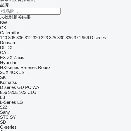
品牌
未找到相关结果
BW
CX
Caterpillar
140
305
306
312
320
323
325
330
336
374
966
D series
Doosan
DL
DX
CA
EX
ZX
Zaxis
Hyundai
HX-series
R-series
Robex
3CX
4CX
JS
SK
Komatsu
D series
GD
PC
WA
856
920E
922
CLG
LB
L-Series
LG
922
Sany
STC
SY
SD
G-series