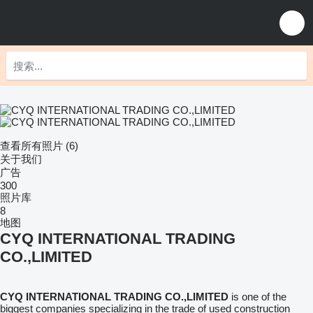
查看所有照片 (6)
关于我们
广告
300
照片库
8
地图
CYQ INTERNATIONAL TRADING
CO.,LIMITED
CYQ INTERNATIONAL TRADING CO.,LIMITED
is one of the
biggest companies specializing in the trade of used construction