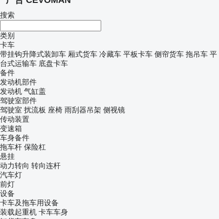
广告 CEVOMAN
搜索
类别
卡车
带挂钩升降式装卸车
厢式货车
冷藏车
平板卡车
侧帘货车
拖吊车
平
台式运输车
底盘卡车
备件
发动机部件
发动机
气缸盖
驾驶室部件
驾驶室
扰流板
座椅
雨刮器吊架
侧视镜
传动装置
变速箱
车身备件
拖车杆
保险杠
悬挂
动力转向
转向连杆
汽车灯
前灯
设备
卡车及拖车用设备
装载起重机
卡车车身