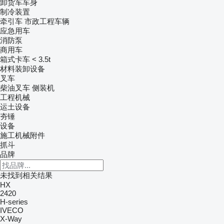
卸货车车身
制冷装置
牵引车
市政工程车辆
应急用车
消防泵
商用车
箱式卡车 < 3.5t
材料装卸设备
叉车
柴油叉车
侧装机
工程机械
运土设备
夯锤
设备
施工机械附件
抓斗
品牌
未找到相关结果
HX
2420
H-series
IVECO
X-Way