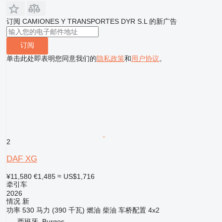
订阅 CAMIONES Y TRANSPORTES DYR S.L 的新广告
订阅
单击此处即表明您同意我们的
隐私政策
和
用户协议
。
2
DAF XG
¥11,580
€1,485
≈ US$1,716
牵引车
2026
情况
新
功率
530 马力 (390 千瓦)
燃油
柴油
车桥配置
4x2
西班牙, Burgos