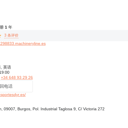
 注册
1
年
3 条评价
298833.machineryline.es
, 英语
 19:00
示
+34 648 93 29 26
回电话
portesdyr.es/
09007, Burgos, Pol. Industrial Taglosa 9, C/ Victoria 272