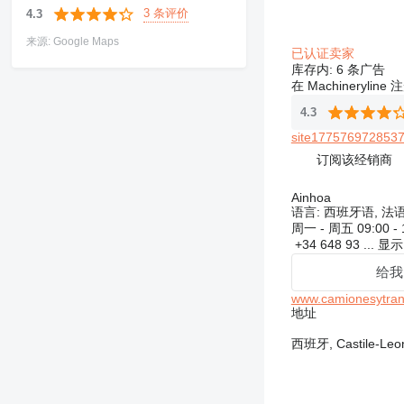
3 条评价
4.3
来源: Google Maps
已认证卖家
库存内:
6 条广告
在 Machineryline
4.3
site1775769728537
订阅该经销商
Ainhoa
语言:
西班牙语, 法语
周一 - 周五
09:00 -
+34 648 93 ...
显
给我
www.camionesytrans
地址
西班牙, Castile-Leon, 