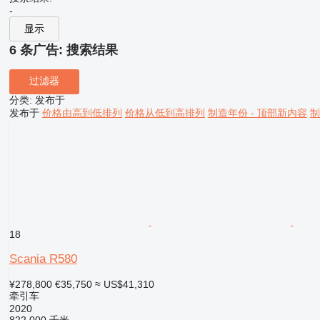
-
显示
6 条广告:
搜索结果
过滤器
分类
:
发布于
发布于
价格由高到低排列
价格从低到高排列
制造年份 - 顶部新内容
制
18
Scania R580
¥278,800
€35,750
≈ US$41,310
牵引车
2020
822,000 千米