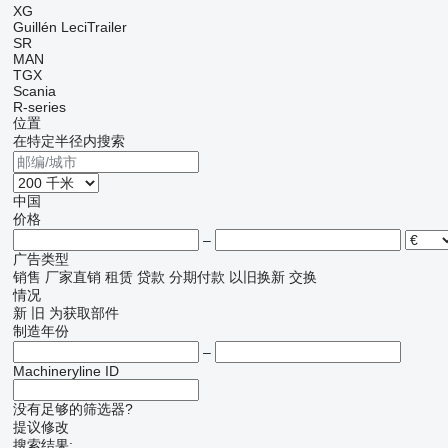
XG
Guillén
LeciTrailer
SR
MAN
TGX
Scania
R-series
位置
在特定半径内搜索
中国
价格
–
广告类型
销售
厂家直销
租赁
贷款
分期付款
以旧换新
交换
情况
新
旧
为获取部件
制造年份
–
Machineryline ID
没有足够的筛选器?
提议修改
搜索结果: