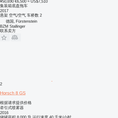
¥50,690
€6,500
≈ US$7,510
集装箱底盘拖车
2017
悬架
空气/空气
车桥数
2
德国, Fürstenstein
BZM Stallinger
联系卖方
2
Horsch 8 GS
根据请求提供价格
牵引式喷雾器
2016
储罐容积
8,000 升
运行速度
40 千米/小时