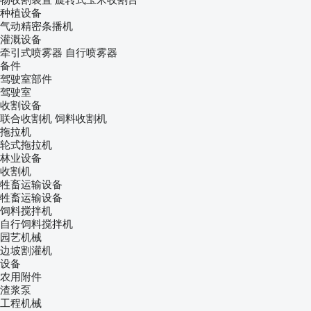
种植设备
气动精密条播机
灌溉设备
牵引式喷雾器
自行喷雾器
备件
驾驶室部件
驾驶室
收割设备
联合收割机
饲料收割机
拖拉机
轮式拖拉机
林业设备
收割机
牲畜运输设备
牲畜运输设备
饲料搅拌机
自行饲料搅拌机
园艺机械
边坡割灌机
设备
农用附件
渣浆泵
工程机械