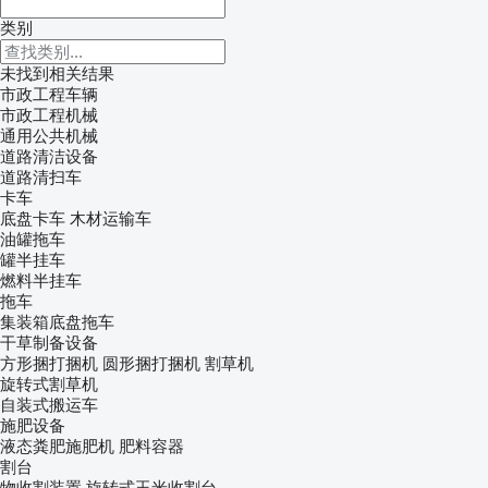
类别
未找到相关结果
市政工程车辆
市政工程机械
通用公共机械
道路清洁设备
道路清扫车
卡车
底盘卡车
木材运输车
油罐拖车
罐半挂车
燃料半挂车
拖车
集装箱底盘拖车
干草制备设备
方形捆打捆机
圆形捆打捆机
割草机
旋转式割草机
自装式搬运车
施肥设备
液态粪肥施肥机
肥料容器
割台
物收割装置
旋转式玉米收割台