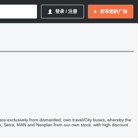
登录 / 注册
发布您的广告
re exclusively from dismantled, own travel/City buses, whereby the
s, Setra, MAN and Neoplan from our own stock, with high discount