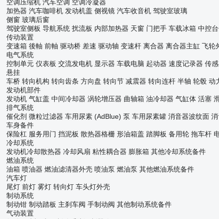
空调压缩机
汽车空调
空调冷凝器
加热器
汽车咖啡机
发动机盖
侧视镜
汽车收音机
驾驶室玻璃
侧窗
玻璃后窗
驾驶室侧板
导航系统
扰流板
内部加热器
天窗
门把手
车载冰箱
中控台
传动装置
变速箱
後軸
前軸
驱动桥
差速
驱动轴
变速杆
离合器
离合器主缸
飞轮
电气系统
控制单元
仪表板
交流发电机
显示器
车载电脑
起动器
速度记录器
传感
悬挂
车桥
转向机构
转向齿条
方向盘
转向节
减震器
转向连杆
半轴
轮毂
动
发动机部件
发动机
气缸盖
中间冷却器
涡轮增压器
曲轴箱
油冷却器
气缸体
活塞
排气系统
催化剂
微粒过滤器
车用尿素 (AdBlue) 泵
车用尿素罐
消音器波纹面
消
车身备件
保险杠
服务用门
挡泥板
散热器格栅
形油箱盖
踏脚板
备用轮
拖车杆
冷却系统
发动机冷却散热器
冷却风扇
粘性耦合器
膨胀箱
其他冷却系统备件
燃油系统
油箱
喷油器
燃油滤清器外壳
喷油泵
燃油泵
其他燃油系统备件
汽车灯
尾灯
前灯
雾灯
转向灯
车头灯外壳
制动系统
制动钳
制动踏板
主刹车阀
手制动阀
其他制动系统备件
气动装置