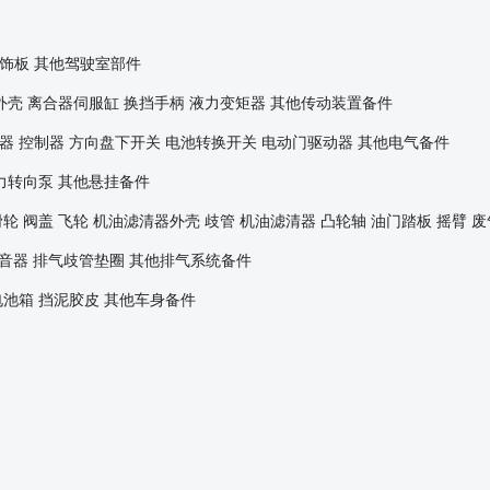
饰板
其他驾驶室部件
外壳
离合器伺服缸
换挡手柄
液力变矩器
其他传动装置备件
器
控制器
方向盘下开关
电池转换开关
电动门驱动器
其他电气备件
力转向泵
其他悬挂备件
滑轮
阀盖
飞轮
机油滤清器外壳
歧管
机油滤清器
凸轮轴
油门踏板
摇臂
废
音器
排气歧管垫圈
其他排气系统备件
电池箱
挡泥胶皮
其他车身备件