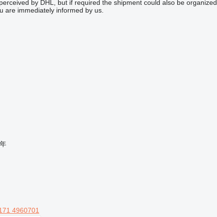
perceived by DHL, but if required the shipment could also be organized
ou are immediately informed by us.
年
171 4960701