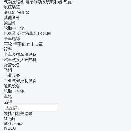
气动压缩机
电子制动系统调制器
气缸
液压装置
液压缸
液压泵
其他备件
紧固件
轮胎与车轮
轮毂罩
公共汽车轮胎
轮圈
卡车轮缘
车轮
卡车轮胎
中心盖
设备
卡车及拖车用设备
汽车残疾人升降机
野营设备
马桶
工业设备
工业气候控制设备
通风设备
轮胎与车轮
车轮
品牌
未找到相关结果
Magiq
500-series
IVECO