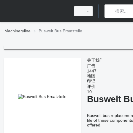
Machineryline
Buswelt Bus Ersatzteile
关于我们
广告
1447
地图
印记
评价
10
Buswelt Bu
Buswelt bus replacement
life of these component
offered.