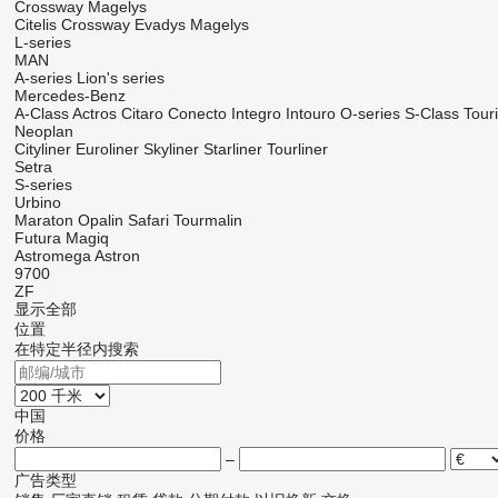
Crossway
Magelys
Citelis
Crossway
Evadys
Magelys
L-series
MAN
A-series
Lion's series
Mercedes-Benz
A-Class
Actros
Citaro
Conecto
Integro
Intouro
O-series
S-Class
Tour
Neoplan
Cityliner
Euroliner
Skyliner
Starliner
Tourliner
Setra
S-series
Urbino
Maraton
Opalin
Safari
Tourmalin
Futura
Magiq
Astromega
Astron
9700
ZF
显示全部
位置
在特定半径内搜索
中国
价格
–
广告类型