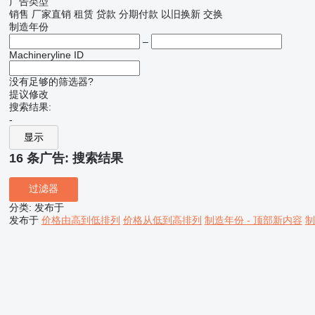
广告类型
销售
厂家直销
租赁
贷款
分期付款
以旧换新
交换
制造年份
–
Machineryline ID
没有足够的筛选器?
提议修改
搜索结果:
-
显示
16 条广告:
搜索结果
过滤器
分类
:
发布于
发布于
价格由高到低排列
价格从低到高排列
制造年份 - 顶部新内容
制