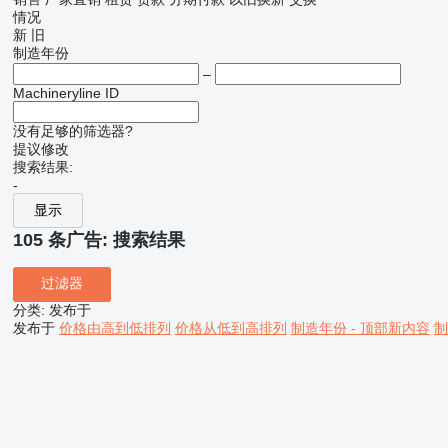
情况
新
旧
制造年份
–
Machineryline ID
没有足够的筛选器?
提议修改
搜索结果:
-
显示
105 条广告:
搜索结果
过滤器
分类
:
发布于
发布于
价格由高到低排列
价格从低到高排列
制造年份 - 顶部新内容
制