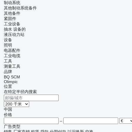
制动系统
其他制动系统备件
其他备件
紧固件
工业设备
抽水 设备的
液压动力站
设备
照明
电器配件
工业电缆
工具
测量工具
品牌
BQ
SCM
Olimpic
位置
在特定半径内搜索
中国
价格
–
广告类型
销售
厂家直销
租赁
贷款
分期付款
以旧换新
交换