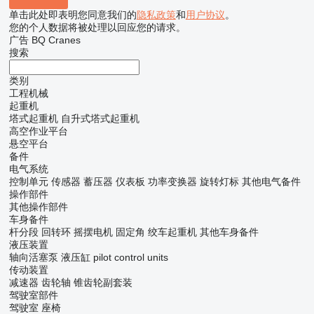
单击此处即表明您同意我们的
隐私政策
和
用户协议
。
您的个人数据将被处理以回应您的请求。
广告 BQ Cranes
搜索
类别
工程机械
起重机
塔式起重机
自升式塔式起重机
高空作业平台
悬空平台
备件
电气系统
控制单元
传感器
蓄压器
仪表板
功率变换器
旋转灯标
其他电气备件
操作部件
其他操作部件
车身备件
杆分段
回转环
摇摆电机
固定角
绞车起重机
其他车身备件
液压装置
轴向活塞泵
液压缸
pilot control units
传动装置
减速器
齿轮轴
锥齿轮副套装
驾驶室部件
驾驶室
座椅