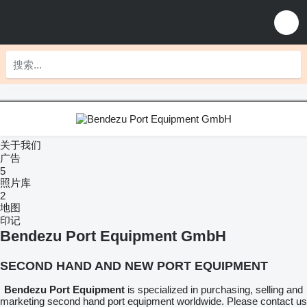
关于我们
广告
5
照片库
2
地图
印记
Bendezu Port Equipment GmbH
SECOND HAND AND NEW PORT EQUIPMENT
Ben
dezu
Port Equipment
is specialized in purchasing, selling and
marketing second hand port equipment worldwide. Please contact us