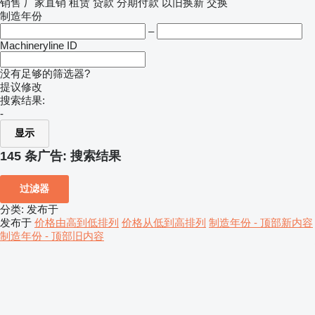
销售
厂家直销
租赁
贷款
分期付款
以旧换新
交换
制造年份
–
Machineryline ID
没有足够的筛选器?
提议修改
搜索结果:
-
显示
145 条广告:
搜索结果
过滤器
分类
:
发布于
发布于
价格由高到低排列
价格从低到高排列
制造年份 - 顶部新内容
制造年份 - 顶部旧内容