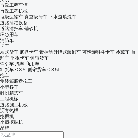
市政工程车辆
市政工程机械
垃圾运输车
真空吸污车
下水道喷洗车
道路清洁设备
道路清扫车
铺砂机
应急用车
消防车
卡车
厢式货车
底盘卡车
带挂钩升降式装卸车
可翻卸料斗卡车
冷藏车
自
卸车
平板卡车
侧帘货车
牵引车
汽车
商用车
卸货车 < 3.5t
侧帘货车 < 3.5t
拖车
集装箱底盘拖车
小型客车
封闭箱式车
工程机械
道路施工机械
沥青热槽
挖掘机
小型挖掘机
品牌