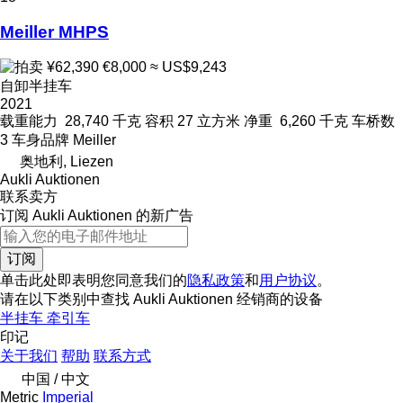
Meiller MHPS
¥62,390
€8,000
≈ US$9,243
自卸半挂车
2021
载重能力
28,740 千克
容积
27 立方米
净重
6,260 千克
车桥数
3
车身品牌
Meiller
奥地利, Liezen
Aukli Auktionen
联系卖方
订阅 Aukli Auktionen 的新广告
订阅
单击此处即表明您同意我们的
隐私政策
和
用户协议
。
请在以下类别中查找 Aukli Auktionen 经销商的设备
半挂车
牵引车
印记
关于我们
帮助
联系方式
中国 / 中文
Metric
Imperial