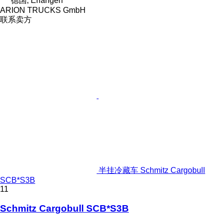
德国, Erlangen
ARION TRUCKS GmbH
联系卖方
半挂冷藏车 Schmitz Cargobull
SCB*S3B
11
Schmitz Cargobull SCB*S3B