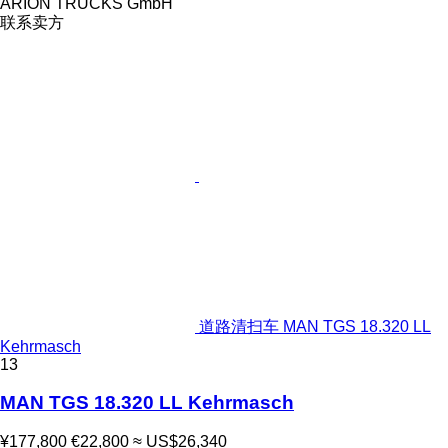
ARION TRUCKS GmbH
联系卖方
道路清扫车 MAN TGS 18.320 LL
Kehrmasch
13
MAN TGS 18.320 LL Kehrmasch
¥177,800
€22,800
≈ US$26,340