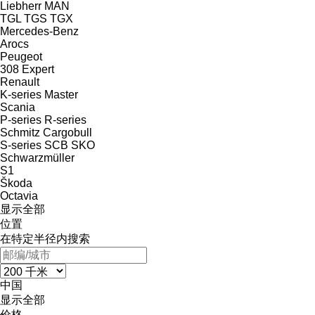
Liebherr
MAN
TGL
TGS
TGX
Mercedes-Benz
Arocs
Peugeot
308
Expert
Renault
K-series
Master
Scania
P-series
R-series
Schmitz Cargobull
S-series
SCB
SKO
Schwarzmüller
S1
Škoda
Octavia
显示全部
位置
在特定半径内搜索
中国
显示全部
价格