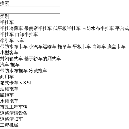
搜索
类别
半挂车
半挂冷藏车
带侧帘半挂车
低平板半挂车
带防水布半挂车
平台式
半挂车
自卸半挂车
牵引车
卡车
带防水布卡车
小汽车运输车
拖吊车
平板卡车
自卸车
底盘卡车
小型客车
封闭箱式车
基于轿车的厢式车
汽车
拖车
带防水布拖车
冷藏拖车
商用车
箱式卡车 < 3.5t
油罐拖车
罐拖车
水罐拖车
市政工程车辆
道路清洁设备
道路清扫车
工程机械