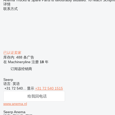
Anema Trucks & Spare Parts is favourably situated. To reach Schipho
详情
联系方式
已认证卖家
库存内:
488 条广告
在 Machineryline 注册
18
年
订阅该经销商
Seerp
语言:
英语
+31 72 540...
显示
+31 72 540 1515
给我回电话
www.anema.nl
Seerp Anema