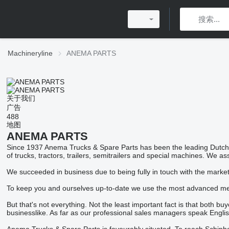
Machineryline
ANEMA PARTS
关于我们
广告
488
地图
ANEMA PARTS
Since 1937 Anema Trucks & Spare Parts has been the leading Dutch c
of trucks, tractors, trailers, semitrailers and special machines. We as
We succeeded in business due to being fully in touch with the market 
To keep you and ourselves up-to-date we use the most advanced mea
But that's not everything. Not the least important fact is that both 
businesslike. As far as our professional sales managers speak Engli