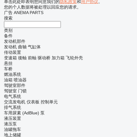
单击此处即表明您同意我们的
隐私政策
和
用户协议
。
您的个人数据将被处理以回应您的请求。
广告 ANEMA PARTS
搜索
类别
备件
发动机部件
发动机
曲轴
气缸体
传动装置
变速箱
後軸
前軸
驱动桥
加力箱
飞轮外壳
悬挂
车桥
燃油系统
油箱
喷油器
驾驶室部件
驾驶室
门锁
电气系统
交流发电机
仪表板
控制单元
排气系统
车用尿素 (AdBlue) 泵
液压装置
液压泵
油罐拖车
地上储罐