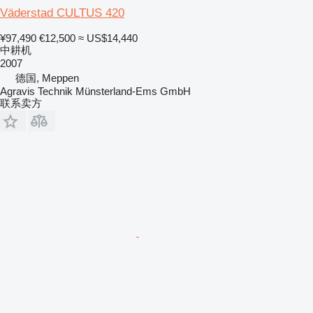
Väderstad CULTUS 420
¥97,490
€12,500
≈ US$14,440
中耕机
2007
德国, Meppen
Agravis Technik Münsterland-Ems GmbH
联系卖方