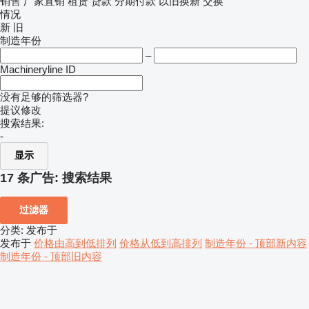
销售
厂家直销
租赁
贷款
分期付款
以旧换新
交换
情况
新
旧
制造年份
–
Machineryline ID
没有足够的筛选器?
提议修改
搜索结果:
-
显示
17 条广告:
搜索结果
过滤器
分类
:
发布于
发布于
价格由高到低排列
价格从低到高排列
制造年份 - 顶部新内容
制造年份 - 顶部旧内容