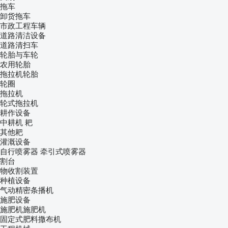
拖车
卸货拖车
市政工程车辆
道路清洁设备
道路清扫车
轮胎与车轮
农用轮胎
拖拉机轮胎
轮圈
拖拉机
轮式拖拉机
耕作设备
中耕机
耙
其他耙
灌溉设备
自行喷雾器
牵引式喷雾器
割台
物收割装置
种植设备
气动精密条播机
施肥设备
施肥机施肥机
固定式肥料撒布机