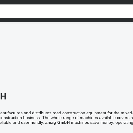
bH
nufactures and distributes road construction equipment for the mixed
construction business. The whole range of machines available covers all
reliable and userfriendly.
amag GmbH
machines save money: operating 