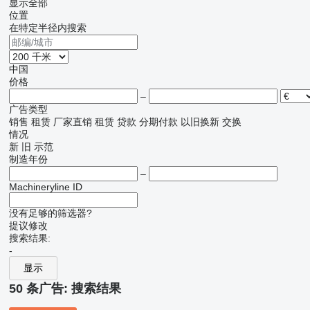
显示全部
位置
在特定半径内搜索
中国
价格
–
广告类型
销售
租赁
厂家直销
租赁
贷款
分期付款
以旧换新
交换
情况
新
旧
示范
制造年份
–
Machineryline ID
没有足够的筛选器?
提议修改
搜索结果:
-
显示
50 条广告:
搜索结果