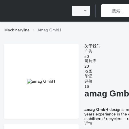
Machineryline
Amag GmbH
关于我们
广告
50
照片库
20
地图
印记
评价
16
amag Gm
amag GmbH
designs, ma
years experience in the 
stabilisers / recyclers – 
详情