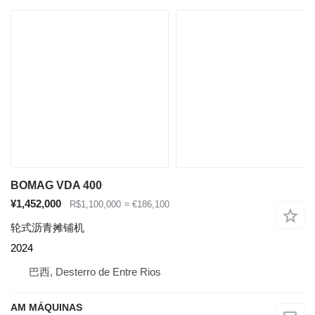
BOMAG VDA 400
¥1,452,000
R$1,100,000
≈ €186,100
轮式沥青摊铺机
2024
巴西, Desterro de Entre Rios
AM MÁQUINAS