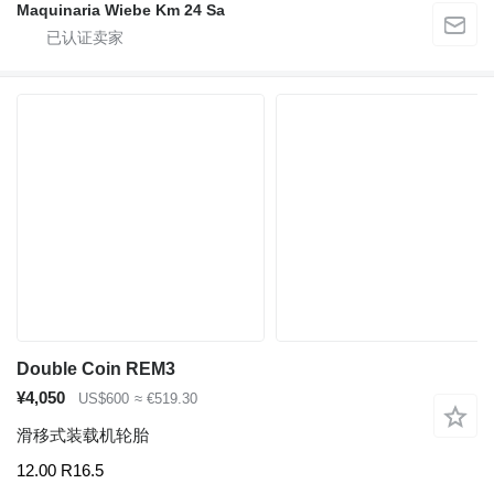
Maquinaria Wiebe Km 24 Sa
Double Coin REM3
¥4,050
US$600
≈ €519.30
滑移式装载机轮胎
12.00 R16.5