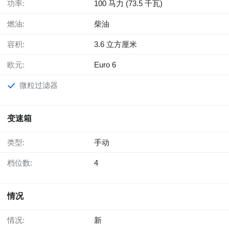
功率:
100 马力 (73.5 千瓦)
燃油:
柴油
容积:
3.6 立方厘米
欧元:
Euro 6
微粒过滤器
变速箱
类型:
手动
档位数:
4
情况
情况:
新