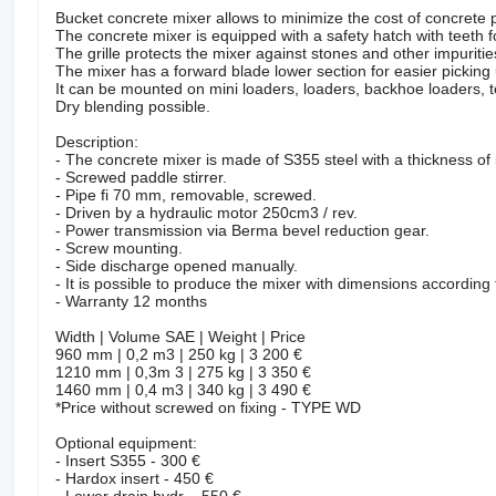
Bucket concrete mixer allows to minimize the cost of concrete p
The concrete mixer is equipped with a safety hatch with teeth f
The grille protects the mixer against stones and other impuriti
The mixer has a forward blade lower section for easier picking 
It can be mounted on mini loaders, loaders, backhoe loaders, te
Dry blending possible.
Description:
- The concrete mixer is made of S355 steel with a thickness o
- Screwed paddle stirrer.
- Pipe fi 70 mm, removable, screwed.
- Driven by a hydraulic motor 250cm3 / rev.
- Power transmission via Berma bevel reduction gear.
- Screw mounting.
- Side discharge opened manually.
- It is possible to produce the mixer with dimensions accordin
- Warranty 12 months
Width | Volume SAE | Weight | Price
960 mm | 0,2 m3 | 250 kg | 3 200 €
1210 mm | 0,3m 3 | 275 kg | 3 350 €
1460 mm | 0,4 m3 | 340 kg | 3 490 €
*Price without screwed on fixing - TYPE WD
Optional equipment:
- Insert S355 - 300 €
- Hardox insert - 450 €