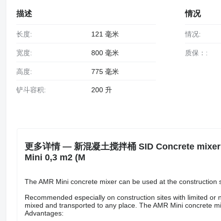
描述
情况
长度:
121 毫米
情况:
宽度:
800 毫米
质保：:
高度:
775 毫米
铲斗容积:
200 升
更多详情 — 新混凝土搅拌桶 SID Concrete mixer AMR
Mini 0,3 m2 (M
The AMR Mini concrete mixer can be used at the construction 
Recommended especially on construction sites with limited or no
mixed and transported to any place. The AMR Mini concrete mixe
Advantages: