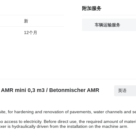
附加服务
新
车辆运输服务
12个月
 mini 0,3 m3 / Betonmischer AMR
英语
site, for hardening and renovation of pavements, water channels and s
 access to electricity. Before direct use, the required amount of mater
r is hydraulically driven from the installation on the machine arm.