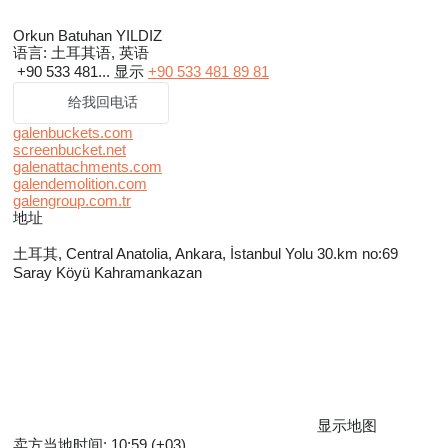
Orkun Batuhan YILDIZ
语言:
土耳其语, 英语
+90 533 481...
显示
+90 533 481 89 81
给我回电话
galenbuckets.com
screenbucket.net
galenattachments.com
galendemolition.com
galengroup.com.tr
地址
土耳其, Central Anatolia, Ankara, İstanbul Yolu 30.km no:69
Saray Köyü Kahramankazan
显示地图
卖方当地时间: 10:59 (+03)