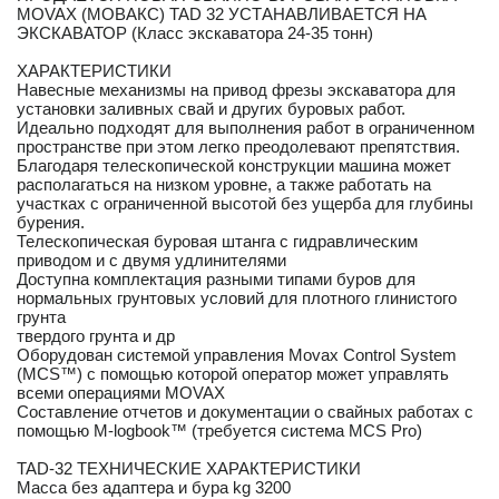
MOVAX (МОВАКС) TAD 32 УСТАНАВЛИВАЕТСЯ НА
ЭКСКАВАТОР (Класс экскаватора 24-35 тонн)
ХАРАКТЕРИСТИКИ
Навесные механизмы на привод фрезы экскаватора для
установки заливных свай и других буровых работ.
Идеально подходят для выполнения работ в ограниченном
пространстве при этом легко преодолевают препятствия.
Благодаря телескопической конструкции машина может
располагаться на низком уровне, а также работать на
участках с ограниченной высотой без ущерба для глубины
бурения.
Телескопическая буровая штанга с гидравлическим
приводом и с двумя удлинителями
Доступна комплектация разными типами буров для
нормальных грунтовых условий для плотного глинистого
грунта
твердого грунта и др
Оборудован системой управления Movax Control System
(MCS™) с помощью которой оператор может управлять
всеми операциями MOVAX
Составление отчетов и документации о свайных работах с
помощью M-logbook™ (требуется система MCS Pro)
TAD-32 ТЕХНИЧЕСКИЕ ХАРАКТЕРИСТИКИ
Масса без адаптера и бура kg 3200