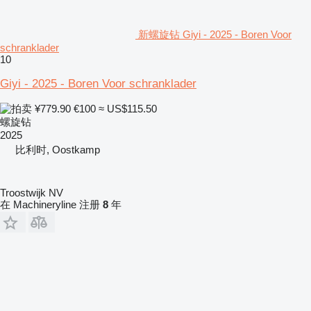
新螺旋钻 Giyi - 2025 - Boren Voor
schranklader
10
Giyi - 2025 - Boren Voor schranklader
¥779.90
€100
≈ US$115.50
螺旋钻
2025
比利时, Oostkamp
Troostwijk NV
在 Machineryline 注册
8
年