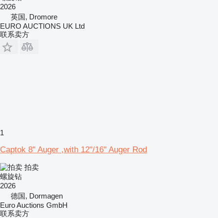
2026
英国, Dromore
EURO AUCTIONS UK Ltd
联系卖方
1
Captok 8" Auger ,with 12"/16" Auger Rod
拍卖
螺旋钻
2026
德国, Dormagen
Euro Auctions GmbH
联系卖方