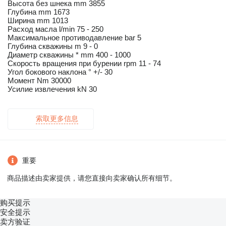
Высота без шнека mm 3855
Глубина mm 1673
Ширина mm 1013
Расход масла l/min 75 - 250
Максимальное противодавление bar 5
Глубина скважины m 9 - 0
Диаметр скважины * mm 400 - 1000
Скорость вращения при бурении rpm 11 - 74
Угол бокового наклона ° +/- 30
Момент Nm 30000
Усилие извлечения kN 30
索取更多信息
重要
商品描述由卖家提供，请您直接向卖家确认所有细节。
购买提示
安全提示
卖方验证