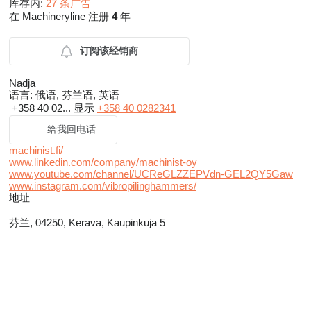
库存内:
27 条广告
在 Machineryline 注册
4
年
订阅该经销商
Nadja
语言:
俄语, 芬兰语, 英语
+358 40 02...
显示
+358 40 0282341
给我回电话
machinist.fi/
www.linkedin.com/company/machinist-oy
www.youtube.com/channel/UCReGLZZEPVdn-GEL2QY5Gaw
www.instagram.com/vibropilinghammers/
地址
芬兰, 04250, Kerava, Kaupinkuja 5