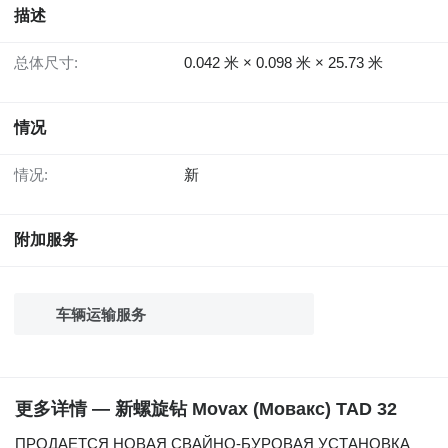
描述
总体尺寸:
0.042 米 × 0.098 米 × 25.73 米
情况
情况:
新
附加服务
车辆运输服务
更多详情 — 新螺旋钻 Movax (Мовакс) TAD 32
ПРОДАЕТСЯ НОВАЯ СВАЙНО-БУРОВАЯ УСТАНОВКА