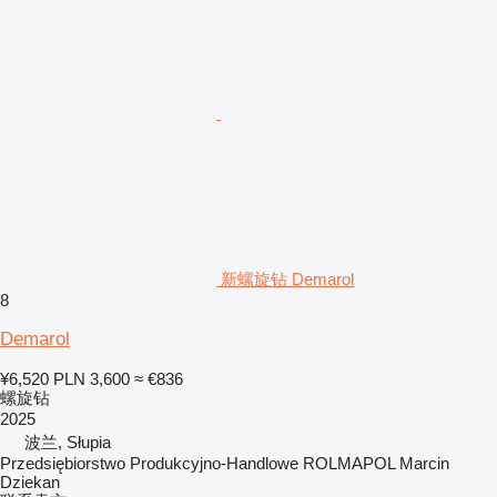
新螺旋钻 Demarol
8
Demarol
¥6,520
PLN 3,600
≈ €836
螺旋钻
2025
波兰, Słupia
Przedsiębiorstwo Produkcyjno-Handlowe ROLMAPOL Marcin
Dziekan