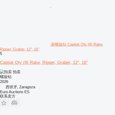
新螺旋钻 Captok Qty (8) Rake,
Ripper, Graber, 12", 16"
5
Captok Qty (8) Rake, Ripper, Graber, 12", 16"
拍卖
螺旋钻
2026
西班牙, Zaragoza
Euro Auctions ES
联系卖方