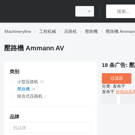
Machineryline
工程机械
压路机
壓路機
壓路機 Amman
壓路機 Ammann AV
18 条广告:
壓
类别
过滤器
小型压路机
分类
:
发布于
壓路機
发布于
价格由高
组合式压路机
品牌