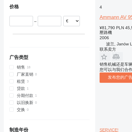
罗马尼亚
价格
4
捷克
法国
Ammann AV 9
–
意大利
¥81,790
PLN 45,
比利时
壓路機
2006
波兰, Janów L
联系卖方
广告类型
销售机械还是车
销售
您可以与我们合
厂家直销
发布您的广
租赁
贷款
分期付款
以旧换新
交换
制造年份
SERVICE!