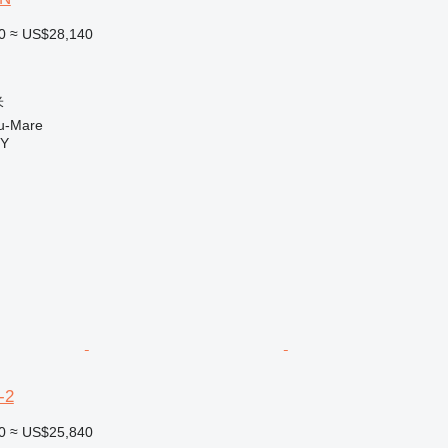
0
≈ US$28,140
米
-Mare
Y
-2
0
≈ US$25,840