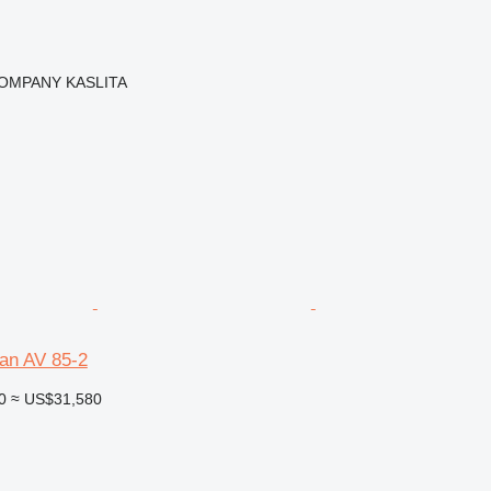
OMPANY KASLITA
n AV 85-2
0
≈ US$31,580