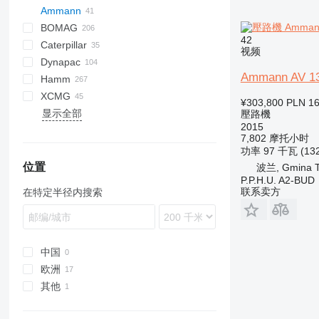
Ammann
BOMAG
AP
42
Caterpillar
AV
BW
DTV
CK
450
视频
Dynapac
DTV
W-series
434
AV 23
Ammann AV 1
Hamm
CB
CA
AV 26
DTV 903
XCMG
CD
CC
3518
DD
CT
SW
VH
W
DD
RD
AW
AV 75
¥303,800
PLN 16
显示全部
CS
CG
DV
SD
VMT
VSH
SD
XD
ZL
AV 85
壓路機
2015
GC
CS
H-series
XS
AV 95
7,802 摩托小时
HD
YZ
AV 110
功率
97 千瓦 (13
HW
AV 130
位置
波兰, Gmina T
P.P.H.U. A2-BUD
HX
联系卖方
在特定半径内搜索
中国
欧洲
其他
波兰
立陶宛
乌克兰