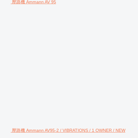
壓路機 Ammann AV 95
壓路機 Ammann AV95-2 / VIBRATIONS / 1 OWNER / NEW