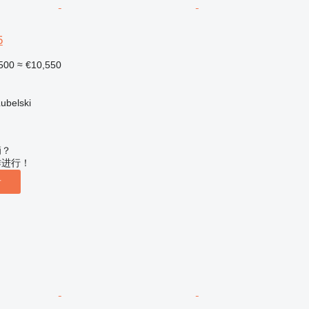
5
500
≈ €10,550
ubelski
辆？
作进行！
告