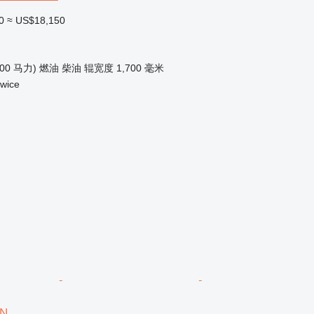
0
≈ US$18,150
100 马力)
燃油
柴油
辊宽度
1,700 毫米
wice
5N