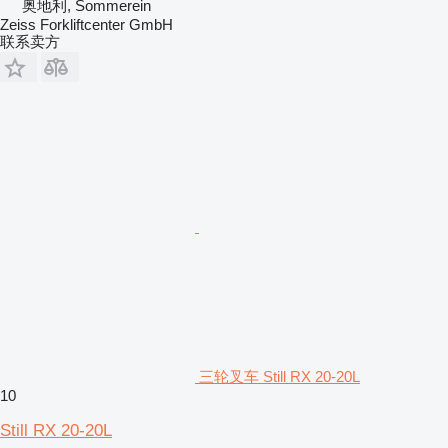
奥地利, Sommerein
Zeiss Forkliftcenter GmbH
联系卖方
三轮叉车 Still RX 20-20L
10
Still RX 20-20L