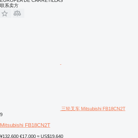
EUROPEA DE CARRETILLAS
联系卖方
三轮叉车 Mitsubishi FB18CN2T
9
Mitsubishi FB18CN2T
¥132,600
€17,000
≈ US$19,640