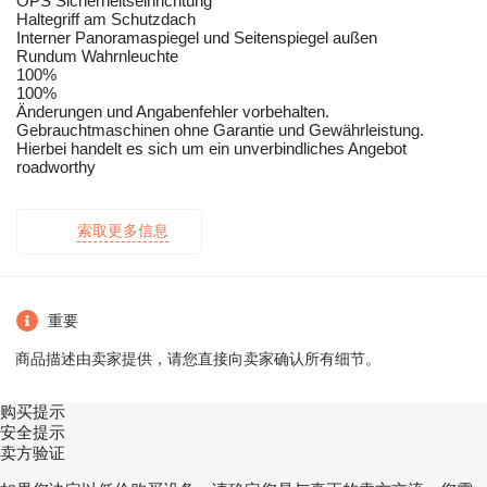
OPS Sicherheitseinrichtung
Haltegriff am Schutzdach
Interner Panoramaspiegel und Seitenspiegel außen
Rundum Wahrnleuchte
100%
100%
Änderungen und Angabenfehler vorbehalten.
Gebrauchtmaschinen ohne Garantie und Gewährleistung.
Hierbei handelt es sich um ein unverbindliches Angebot
roadworthy
索取更多信息
重要
商品描述由卖家提供，请您直接向卖家确认所有细节。
购买提示
安全提示
卖方验证