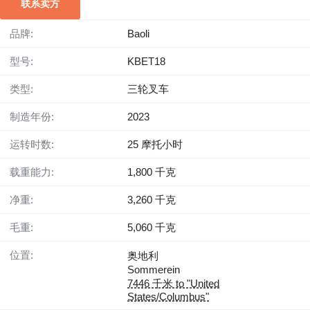
联系卖方
品牌:
Baoli
型号:
KBET18
类型:
三轮叉车
制造年份:
2023
运转时数:
25 摩托小时
载重能力:
1,800 千克
净重:
3,260 千克
毛重:
5,060 千克
位置:
奥地利
Sommerein
7446 千米 to "United
States/Columbus"