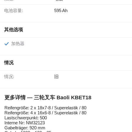
电池容量:
595 Ah
其他选项
加热器
情况
情况:
旧
更多详情 — 三轮叉车 Baoli KBET18
Reifengröße: 2 x 18x7-8 / Superelastik / 80
Reifengröße: 4 x 16x6-8 / Superelastik / 80
Lastschwerpunkt: 500
Interne Nr: NM32123
Gabelträger: 920 mm