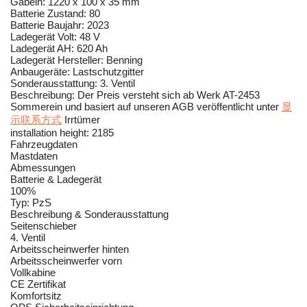
Gabeln: 1220 x 100 x 35 mm
Batterie Zustand: 80
Batterie Baujahr: 2023
Ladegerät Volt: 48 V
Ladegerät AH: 620 Ah
Ladegerät Hersteller: Benning
Anbaugeräte: Lastschutzgitter
Sonderausstattung: 3. Ventil
Beschreibung: Der Preis versteht sich ab Werk AT-2453
Sommerein und basiert auf unseren AGB veröffentlicht unter
显
示联系方式
Irrtümer
installation height: 2185
Fahrzeugdaten
Mastdaten
Abmessungen
Batterie & Ladegerät
100%
Typ: PzS
Beschreibung & Sonderausstattung
Seitenschieber
4. Ventil
Arbeitsscheinwerfer hinten
Arbeitsscheinwerfer vorn
Vollkabine
CE Zertifikat
Komfortsitz