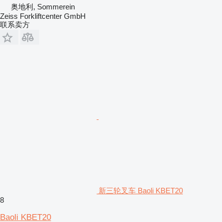
奥地利, Sommerein
Zeiss Forkliftcenter GmbH
联系卖方
新三轮叉车 Baoli KBET20
8
Baoli KBET20