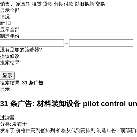
销售
厂家直销
租赁
贷款
分期付款
以旧换新
交换
显示全部
情况
新
旧
显示全部
制造年份
–
没有足够的筛选器?
提议修改
搜索结果:
-
显示
搜索结果:
31 条广告
显示
31 条广告:
材料装卸设备 pilot control uni
过滤器
分类
:
发布于
发布于
价格由高到低排列
价格从低到高排列
制造年份 - 顶部新