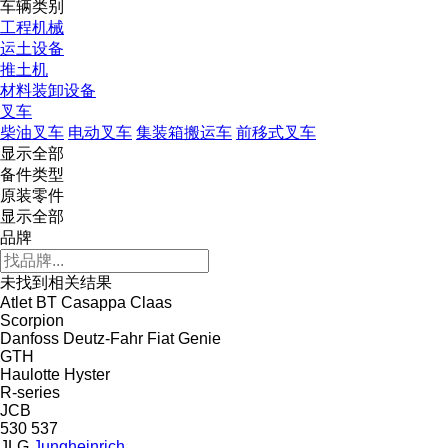
车辆类别
工程机械
运土设备
推土机
材料装卸设备
叉车
柴油叉车
电动叉车
集装箱搬运车
前移式叉车
显示全部
备件类型
原装零件
显示全部
品牌
未找到相关结果
Atlet
BT
Casappa
Claas
Scorpion
Danfoss
Deutz-Fahr
Fiat
Genie
GTH
Haulotte
Hyster
R-series
JCB
530
537
JLG
Jungheinrich