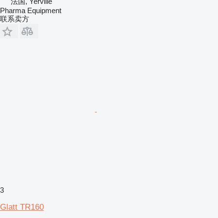
法国, Yerville
Pharma Equipment
联系卖方
3
Glatt TR160