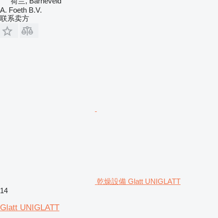
荷兰, Barneveld
A. Foeth B.V.
联系卖方
乾燥設備 Glatt UNIGLATT
14
Glatt UNIGLATT