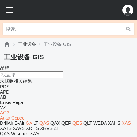
工业设备
工业设备 GIS
工业设备 GIS
品牌
未找到相关结果
PDS
APD
AB
Ensis
Pega
VZ
AG3
Atlas Copco
DrillAir
E-Air
GA
LT
QAS
QAX
QEP
QES
QLT
WEDA
XAHS
XAS
XATS
XAVS
XRHS
XRVS
ZT
QAS
W series
XAS