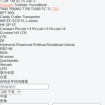
T 23F
TM 52
TS 23G 2
TruLaser
TruMatic
TrumaBend
T600
T650M2
T700
T1000
TC
TL
TSC
BFT 90/3
Caddy
Crafter
Transporter
840
EC
ECR
FL
L-series
HK
SP
ST
Compact
Piccolo I-4
Piccolo I-5
Piccolo I-6
G-series
HX
LTN
LTN
DF
Hydromat
Powermat
Profimat
Rondamat
Unimat
EBO 68
MZA
W-series
Quickbinder
Versant
LPG
显示全部
位置
在特定半径内搜索
中国
价格