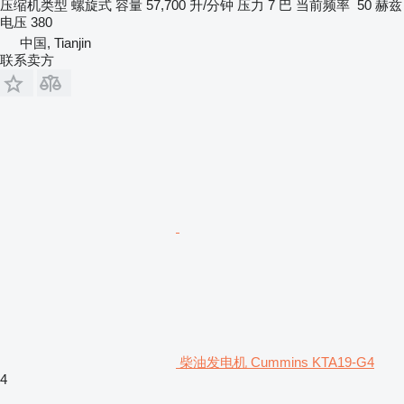
压缩机类型
螺旋式
容量
57,700 升/分钟
压力
7 巴
当前频率
50 赫兹
电压
380
中国, Tianjin
联系卖方
柴油发电机 Cummins KTA19-G4
4