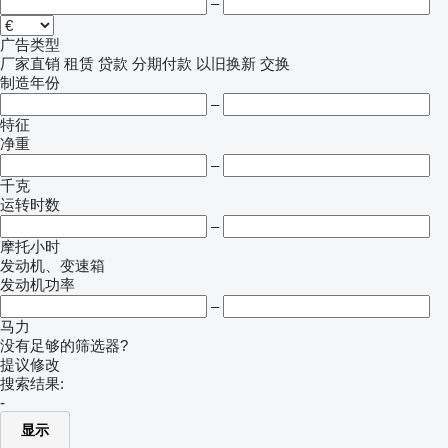
–
广告类型
厂家直销
租赁
贷款
分期付款
以旧换新
交换
制造年份
–
特征
净重
–
千克
运转时数
–
摩托小时
发动机、变速箱
发动机功率
–
马力
没有足够的筛选器?
提议修改
搜索结果:
-
显示