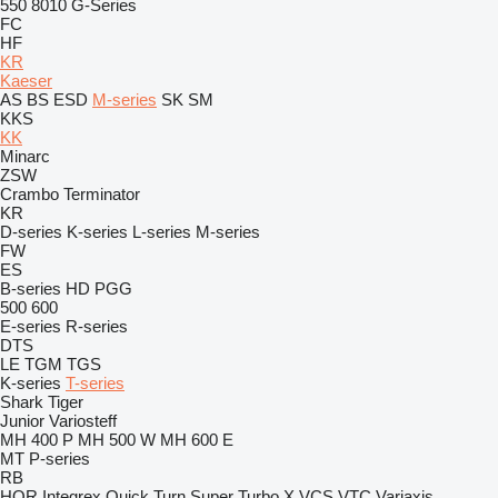
550
8010
G-Series
FC
HF
KR
Kaeser
AS
BS
ESD
M-series
SK
SM
KKS
KK
Minarc
ZSW
Crambo
Terminator
KR
D-series
K-series
L-series
M-series
FW
ES
B-series
HD
PGG
500
600
E-series
R-series
DTS
LE
TGM
TGS
K-series
T-series
Shark
Tiger
Junior
Variosteff
MH 400 P
MH 500 W
MH 600 E
MT
P-series
RB
HQR
Integrex
Quick Turn
Super Turbo X
VCS
VTC
Variaxis