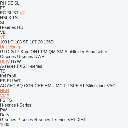
RH
SE
SL
FS
EC
SL
ST
VF
HSLX
TS
SL
H-series
HD
VB
VF
103 LO
103 SP
107-20
136D
Heidelberg
GTO
GTP
Kord
OHT
PM
QM
SM
Stahlfolder
Suprasetter
C-series
U-series
UWF
HFW
HYW
A-series
FXS
H-series
TS
Kal
Profi
EB
EU
WT
AC
AFC
BQ
CCR
CRF
HMU
MC
PJ
SPF
ST
StitchLiner
VAC
HKN
VMX
FS
TS
H-series
i-Series
PW
Daily
G-series
P-series
R-series
T-series
VHP
XHP
1600