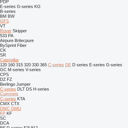
PDP
E-series
G-series
KG
B-series
BM
BW
GFS
VT
Rover
Skipper
533
PA
Airpure
Britecpure
BySprint Fiber
CK
SR
Caterpillar
120
160
315
320
330
365
C-series
DE
D series
E-series
G-series
GC
M-series
V-series
CPS
DZ
FZ
Berlingo
Jumper
C-series
DLT
DS
H-series
Cummins
C-series
KTA
CMX
CTX
DMC
DMU
FP
KF
SC
DCA
BF
D-series
F2L912