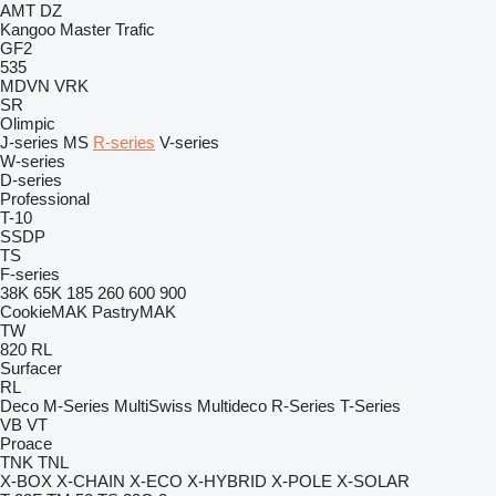
AMT
DZ
Kangoo
Master
Trafic
GF2
535
MDVN
VRK
SR
Olimpic
J-series
MS
R-series
V-series
W-series
D-series
Professional
T-10
SSDP
TS
F-series
38K
65K
185
260
600
900
CookieMAK
PastryMAK
TW
820
RL
Surfacer
RL
Deco
M-Series
MultiSwiss
Multideco
R-Series
T-Series
VB
VT
Proace
TNK
TNL
X-BOX
X-CHAIN
X-ECO
X-HYBRID
X-POLE
X-SOLAR