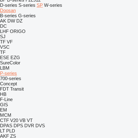
D-series
S-series
SP
W-series
Doosan
B-series
G-series
AK
DW
DZ
DC
LHF
ORIGO
SJ
TF
VF
VSC
TF
ESE
EZG
SureColor
LBM
P-series
700-series
Concept
FDT
Transit
HB
F-Line
GIS
EM
MCM
CTF
V20
VB
VT
DPAS
DPS
DVR
DVS
LT
PLD
AKF
ZS