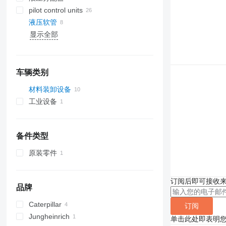
pilot control units
液压软管
显示全部
车辆类别
材料装卸设备
工业设备
叉车
柴油叉车
氣叉車
备件类型
前移式叉车
原装零件
订阅后即可接收
品牌
Caterpillar
订阅
Jungheinrich
DP
单击此处即表明