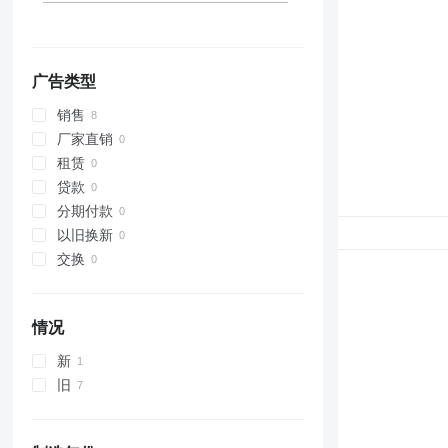
广告类型
销售
厂家直销
租赁
贷款
分期付款
以旧换新
交换
情况
新
旧