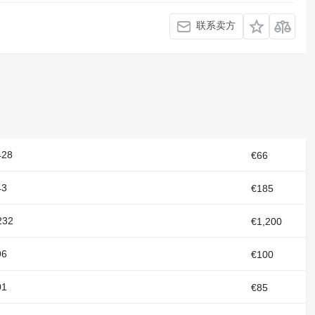
联系卖方
428
€66
43
€185
232
€1,200
96
€100
01
€85