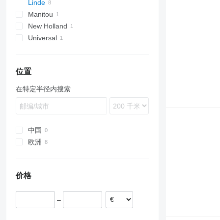
Linde
EP
ETV
Manitou
H-series
New Holland
R-series
H 20
Universal
LM
H 50
R 10
位置
在特定半径内搜索
中国
欧洲
荷兰
爱沙尼亚
价格
–