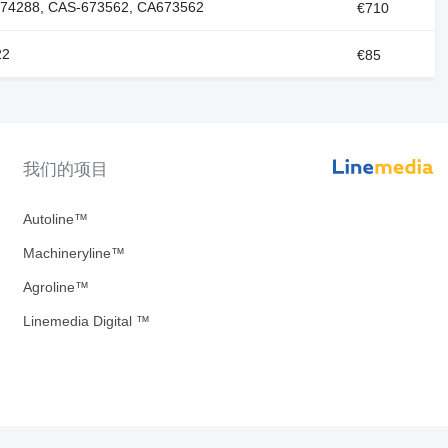
74288, CAS-673562, CA673562
€710
22
€85
我们的项目
Autoline™
Machineryline™
Agroline™
Linemedia Digital ™